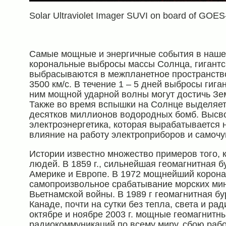
Solar Ultraviolet Imager SUVI on board of GOES
Самые мощные и энергичные события в нашей
корональные выбросы массы Солнца, гигантс
выбрасываются в межпланетное пространство
3500 км/с. В течение 1 – 5 дней выбросы гиг
ним мощной ударной волны могут достичь Зе
Также во время вспышки на Солнце выделяет
десятков миллионов водородных бомб. Высво
электроэнергетика, которая вырабатывается 
влияние на работу электроприборов и самочу
Истории известно множество примеров того, 
людей. В 1859 г., сильнейшая геомагнитная 
Америке и Европе. В 1972 мощнейший корон
самопроизвольное срабатывание морских ми
Вьетнамской войны. В 1989 г геомагнитная б
Канаде, почти на сутки без тепла, света и ра
октябре и ноябре 2003 г. мощные геомагнитн
радиокоммуникаций по всему миру, сбою раб