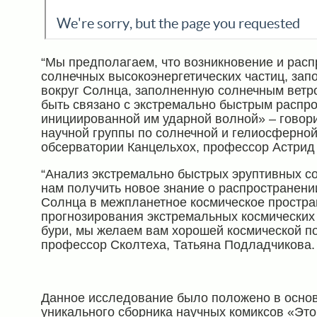
“Мы предполагаем, что возникновение и расп
солнечных высокоэнергетических частиц, зап
вокруг Солнца, заполненную солнечным ветр
быть связано с экстремально быстрым распр
инициированной им ударной волной» – говор
научной группы по солнечной и гелиосферной
обсерватории Канцельхох, профессор Астрид 
“Анализ экстремально быстрых эруптивных с
нам получить новое знание о распространен
Солнца в межпланетное космическое простран
прогнозирования экстремальных космических
бури, мы желаем вам хорошей космической по
профессор Сколтеха, Татьяна Подладчикова.
Данное исследование было положено в основ
уникального сборника научных комиксов «
Это