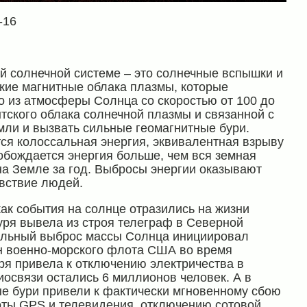
-16
 солнечной системе – это солнечные вспышки и
кие магнитные облака плазмы, которые
 из атмосферы Солнца со скоростью от 100 до
антского облака солнечной плазмы и связанной с
мли и вызвать сильные геомагнитные бури.
ся колоссальная энергия, эквивалентная взрыву
бождается энергия больше, чем вся земная
на Земле за год. Выбросы энергии оказывают
вствие людей.
как события на солнце отразились на жизни
буря вывела из строя телеграф в Северной
альный выброс массы Солнца инициировал
н военно-морского флота США во время
уря привела к отключению электричества в
диосвязи остались 6 миллионов человек. А в
ые бури привели к фактически мгновенному сбою
оты GPS и телевидения, отключению сотовой