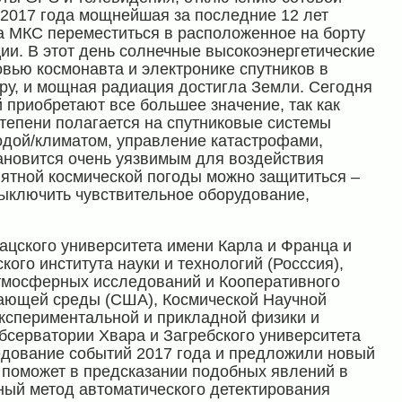
я 2017 года мощнейшая за последние 12 лет
 МКС переместиться в расположенное на борту
ции. В этот день солнечные высокоэнергетические
овью космонавта и электронике спутников в
ру, и мощная радиация достигла Земли. Сегодня
приобретают все большее значение, так как
тепени полагается на спутниковые системы
одой/климатом, управление катастрофами,
тановится очень уязвимым для воздействия
иятной космической погоды можно защититься –
выключить чувствительное оборудование,
ацского университета имени Карла и Франца и
кого института науки и технологий (Росссия),
тмосферных исследований и Кооперативного
жающей среды (США), Космической Научной
экспериментальной и прикладной физики и
обсерватории Хвара и Загребского университета
дование событий 2017 года и предложили новый
 поможет в предсказании подобных явлений в
ый метод автоматического детектирования