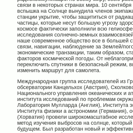
связи в некоторых странах мира. 10 сентябр
вспышка на Солнце вынудила членов экипажа
станции укрытие, чтобы защититься от радиа
частицы, которые несут большую угрозу здор
космосе фактически заполнили всю гелиосфе
исследования солнечно-земных взаимосвязей 
наше современное общество все в большей с
связи, навигации, наблюдение за Землей/пог
экономические транзакции, таким образом, с
факторов космической погоды. От неблагопр
переключить спутники в безопасный режим, 
изменить маршрут для самолета.
Международная группа исследователей из Гр
обсерватории Канцельхох (Австрия), Сколковс
Национального управления океанических и а
института исследований по проблемам окру
Лаборатория Мулларда (Англия), Института 
Института физики а астрономии (Германия), 
(Хорватия) провели широкомасштабное иссле
метод изучения выбросов на солнце, который
будущем. Был разработан новый и эффективн