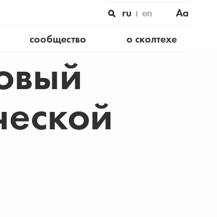
ru
en
Aa
сообщество
о сколтехе
овый
ческой