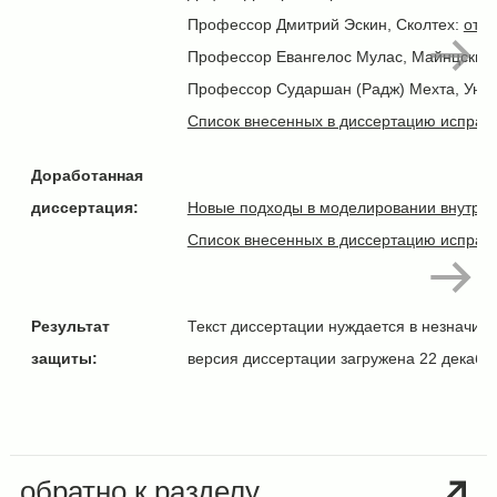
Профессор Дмитрий Эскин,
Сколтех:
отзы
Профессор Евангелос Мулас, Майнцский 
Профессор Сударшан (Радж) Мехта, Унив
Список внесенных в диссертацию исправ
Доработанная
диссертация:
Новые подходы в моделировании внутрипл
Список внесенных в диссертацию исправ
Результат
Текст диссертации нуждается в незначит
защиты:
версия диссертации загружена 22 декабр
обратно к разделу