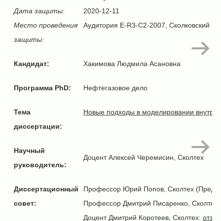
Дата защиты:
2020-12-11
Место проведения
Аудитория E-R3-C2-2007, Сколковский инс
защиты:
Кандидат:
Хакимова Людмила Асановна
Программа PhD:
Нефтегазовое дело
Тема
Новые подходы в моделировании внутрипл
диссертации:
Научный
Доцент Алексей Черемисин, Сколтех
руководитель:
Диссертационный
Профессор Юрий Попов, Сколтех (Предс
совет:
Профессор Дмитрий Писаренко, Сколтех
Доцент Дмитрий Коротеев
, Сколтех:
отзыв