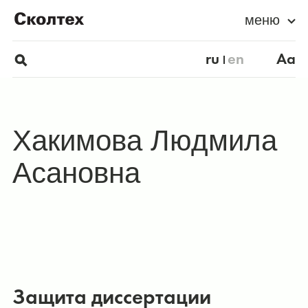
меню
ru
en
Aa
Хакимова Людмила
Асановна
Защита диссертации