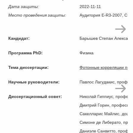
Дата защиты:
2022-11-11
Место проведения защиты:
Аудитория E-R3-2007, Скол
Кандидат:
Барышев Степан Александ
Программа PhD:
Физика
Тема диссертации:
Фотонные корреляции поля
Научные руководители:
Павлос Лагудакис, профес
Диссертационный совет:
Николай Гиппиус, професс
Дмитрий Горин, профессор
Сакелларис Майлис, доцен
Симоне де Либерато, проф
Даниэле Санвитто, профес