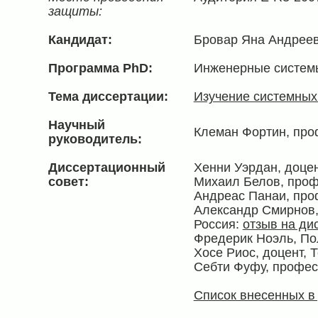
защиты:
Кандидат:
Бровар Яна Андрее
Программа PhD:
Инженерные систем
Тема диссертации:
Изучение системных
Научный
Клеман Фортин, про
руководитель:
Диссертационный
Хенни Уэрдан, доцен
совет:
Михаил Белов, проф
Андреас Панаи, про
Александр Смирнов,
Россия:
отзыв на ди
Фредерик Ноэль, По
Хосе Риос, доцент, 
Себти Фуфу, профес
Список внесенных в