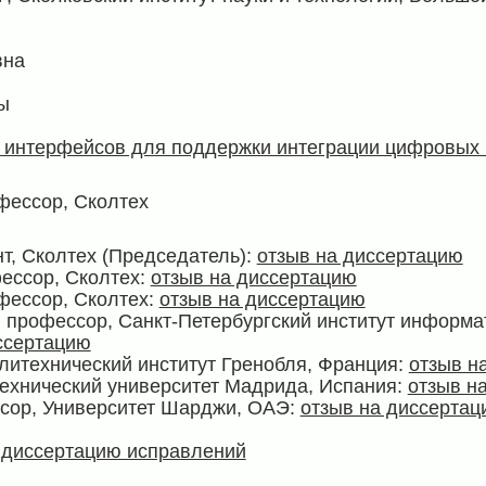
вна
ы
 интерфейсов для поддержки интеграции цифровых
фессор, Сколтех
т, Сколтех (Председатель):
отзыв на диссертацию
ессор, Сколтех:
отзыв на диссертацию
фессор, Сколтех:
отзыв на диссертацию
 профессор, Санкт-Петербургский институт информа
ссертацию
литехнический институт Гренобля, Франция:
отзыв н
Технический университет Мадрида, Испания:
отзыв н
сор, Университет Шарджи, ОАЭ:
отзыв на диссертац
 диссертацию исправлений