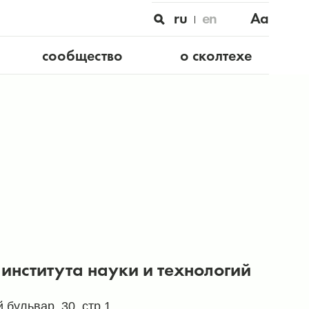
ru
en
Aa
сообщество
о сколтехе
института науки и технологий
 бульвар, 30, стр.1