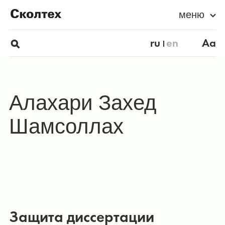
меню
ru
en
Aa
Алахари Захед
Шамсоллах
Защита диссертации