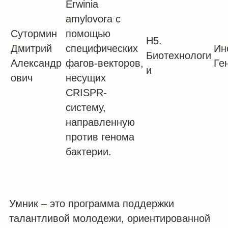
Erwinia
amylovora с
Сутормин
помощью
H5.
Дмитрий
специфических
Ин
Биотехнологи
Александр
фагов-векторов,
Ге
и
ович
несущих
CRISPR-
систему,
направленную
против генома
бактерии.
Умник – это программа поддержки
талантливой молодежи, ориентированной