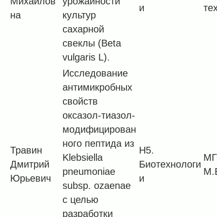
Михайлов
урожайности
и
те
на
культур
сахарной
свеклы (Beta
vulgaris L).
Исследование
антимикробных
свойств
оксазол-тиазол-
модифицирован
ного пептида из
Травин
H5.
Klebsiella
МГ
Дмитрий
Биотехнологи
pneumoniae
М.
Юрьевич
и
subsp. ozaenae
с целью
разработки