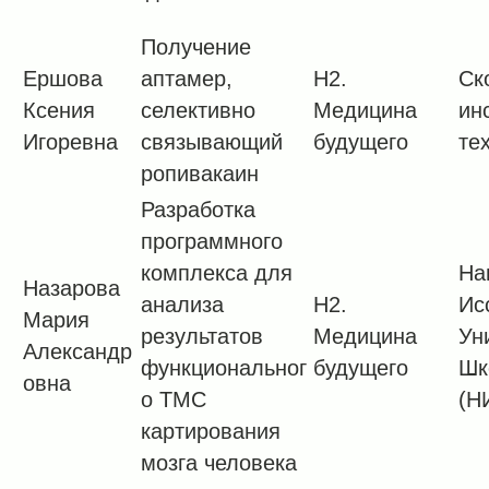
Получение
Ершова
аптамер,
H2.
Ск
Ксения
селективно
Медицина
ин
Игоревна
связывающий
будущего
те
ропивакаин
Разработка
программного
комплекса для
На
Назарова
анализа
H2.
Ис
Мария
результатов
Медицина
Ун
Александр
функциональног
будущего
Шк
овна
о ТМС
(Н
картирования
мозга человека