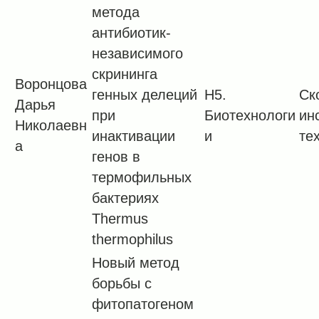
метода
антибиотик-
независимого
скрининга
Воронцова
генных делеций
H5.
Ск
Дарья
при
Биотехнологи
ин
Николаевн
инактивации
и
те
а
генов в
термофильных
бактериях
Thermus
thermophilus
Новый метод
борьбы с
фитопатогеном