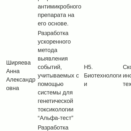
антимикробного
препарата на
его основе.
Разработка
ускоренного
метода
выявления
Ширяева
событий,
H5.
Ск
Анна
учитываемых с
Биотехнологи
ин
Александр
помощью
и
те
овна
системы для
генетической
токсикологии
“Альфа-тест”
Разработка