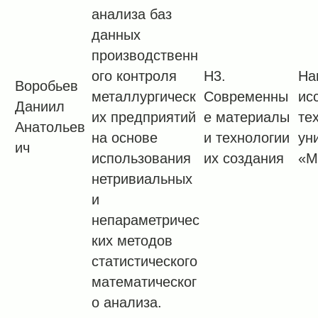
анализа баз
данных
производственн
ого контроля
H3.
На
Воробьев
металлургическ
Современны
ис
Даниил
их предприятий
е материалы
те
Анатольев
на основе
и технологии
ун
ич
использования
их создания
«М
нетривиальных
и
непараметричес
ких методов
статистического
математическог
о анализа.