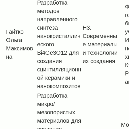
Разработка
Ф
методов
г
направленного
б
синтеза
H3.
Гайтко
у
нанокристаллич
Современны
Ольга
И
еского
е материалы
Максимов
н
Bi4Ge3O12 для
и технологии
на
х
создания
их создания
К
сцинтилляционн
Р
ой керамики и
а
нанокомпозитов
Разработка
микро/
мезопористых
материалов для
Мо