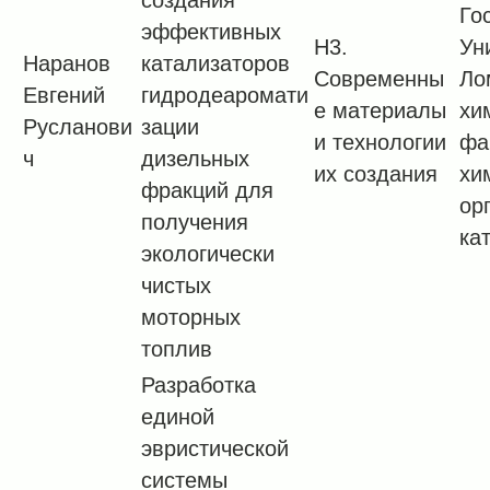
создания
Го
эффективных
H3.
Ун
Наранов
катализаторов
Современны
Ло
Евгений
гидродеаромати
е материалы
хи
Русланови
зации
и технологии
фа
ч
дизельных
их создания
хи
фракций для
ор
получения
ка
экологически
чистых
моторных
топлив
Разработка
единой
эвристической
системы