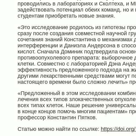
проводились в лабораториях и Сколтеха, и MI
задействовать потенциал обеих команд, но и
студентам приобретать новые знания.
«Это исследование родилось из гипотезы пр
сразу после создания совместной научной гру
сочетания знаний Константина о механизмах 
интерференции и Даниэла Андерсона в спосо
кислот. Сначала Доминик подтвердила основ
противоопухолевого препарата: выборочное 
клетки. Совместно с лабораторией Дэна Анде
эффективность предложенного подхода на жи
другими лекарственными средствами могут по
настоящего времени было сложно лечить» п
«Предложенный в этом исследовании комбин
лечения всех типов злокачественных опухолей
всех типах клеток. Наше решение универсальн
в конце концов помочь многим пациентам» п
профессор Константин Пятков.
Статью можно найти по ссылке:
https://doi.or