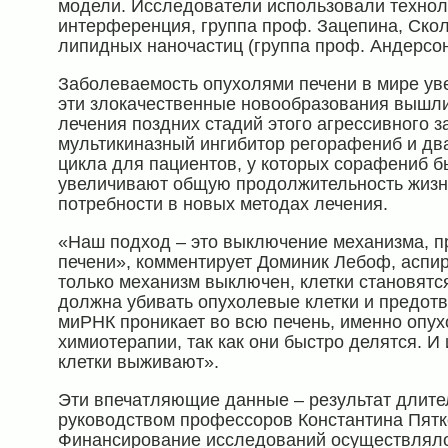
модели. Исследователи использовали техноло
интерференция, группа проф. Зацепина, Ско
липидных наночастиц (группа проф. Андерсон
Заболеваемость опухолями печени в мире увел
эти злокачественные новообразования вышли
лечения поздних стадий этого агрессивного 
мультикиназный ингибитор регорафениб и два
цикла для пациентов, у которых сорафениб 
увеличивают общую продолжительность жизни 
потребности в новых методах лечения.
«Наш подход – это выключение механизма, пр
печени», комментирует Доминик Лебоф, аспира
только механизм выключен, клетки становятс
должна убивать опухолевые клетки и предотв
миРНК проникает во всю печень, именно опух
химиотерапии, так как они быстро делятся. И
клетки выживают».
Эти впечатляющие данные – результат длител
руководством профессоров Константина Пятк
Финансирование исследований осуществляло