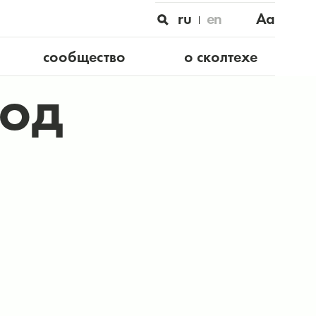
ru
en
Aa
сообщество
о сколтехе
тод