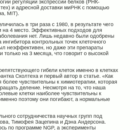
гии регуляции экспрессии белков (РНК-
лтех) и адресной доставки миРНК с помощью
а, MIT).
ичилась в три раза с 1980, в результате чего
 на 4 место. Эффективных подходов для
заболевания нет. Лишь недавно были одобрены
 ингибитора контрольных точек клеточного
был неэффективен, но даже эти препараты
только на 3 месяца, что говорит о высокой
епятствующего гибели клеток именно в клетках
нтка Сколтеха и первый автор в статье. «Как
я более чувствительны к химиотерапии, которая
ращать деление. Несмотря на то, что наша
олевые клетки наиболее чувствительны к
 именно поэтому они погибают, а нормальные
ьного сотрудничества научных групп под
ова, Тимофея Зацепина и Дэна Андерсона.
сь по программе NGP, а эксперименты