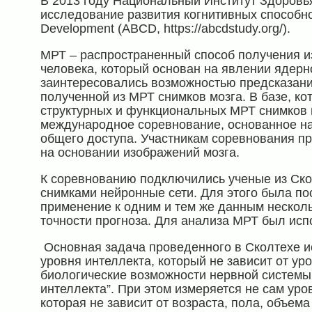
В 2013 году Национальный Институт Здоровь
исследование развития когнитивных способнос
Development (ABCD, https://abcdstudy.org/).
МРТ – распространенный способ получения и
человека, который основан на явлении ядерн
заинтересовались возможностью предсказани
полученной из МРТ снимков мозга. В базе, ко
структурных и функциональных МРТ снимков п
международное соревнование, основанное на
общего доступа. Участникам соревнования п
на основании изображений мозга.
К соревнованию подключились ученые из Ско
снимками нейронные сети. Для этого была по
применение к одним и тем же данным нескол
точности прогноза. Для анализа МРТ был ис
Основная задача проведенного в Сколтехе и
уровня интеллекта, который не зависит от уро
биологические возможности нервной системы 
интеллекта”. При этом измеряется не сам уро
которая не зависит от возраста, пола, объем