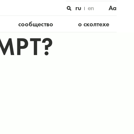
ru
en
Aa
сообщество
о сколтехе
 МРТ?