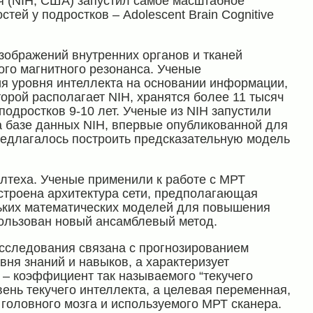
я (NIH, США) запустил самое масштабное
тей у подростков – Adolescent Brain Cognitive
зображений внутренних органов и тканей
ого магнитного резонанса. Ученые
я уровня интеллекта на основании информации,
торой располагает NIH, хранятся более 11 тысяч
одростков 9-10 лет. Ученые из NIH запустили
 базе данных NIH, впервые опубликованной для
редлагалось построить предсказательную модель
лтеха. Ученые применили к работе с МРТ
строена архитектура сети, предполагающая
ьких математических моделей для повышения
пользован новый ансамблевый метод.
сследования связана с прогнозированием
вня знаний и навыков, а характеризует
– коэффициент так называемого “текучего
вень текучего интеллекта, а целевая переменная,
а головного мозга и используемого МРТ сканера.