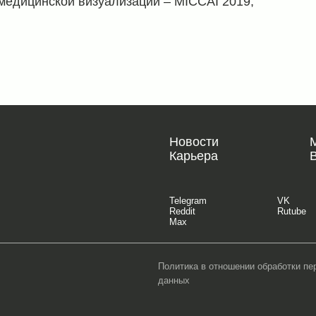
медицинской визуализации – MICCAI 2019,
Новости
Карьера
Telegram
VK
Reddit
Rutube
Max
Политика в отношении обработки п
данных