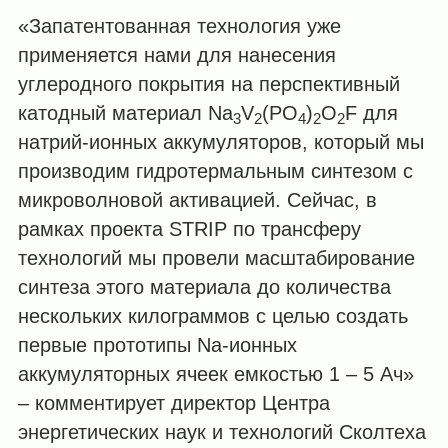
«Запатентованная технология уже
применяется нами для нанесения
углеродного покрытия на перспективный
катодный материал Na
V
(PO
)
O
F для
3
2
4
2
2
натрий-ионных аккумуляторов, который мы
производим гидротермальным синтезом с
микроволновой активацией. Сейчас, в
рамках проекта STRIP по трансферу
технологий мы провели масштабирование
синтеза этого материала до количества
нескольких килограммов с целью создать
первые прототипы Na-ионных
аккумуляторных ячеек емкостью 1 – 5 Ач»
– комментирует директор Центра
энергетических наук и технологий Сколтеха