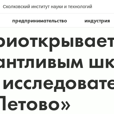
Сколковский институт науки и технологий
предпринимательство
индустрия
риоткрывае
антливым ш
 исследоват
Летово»