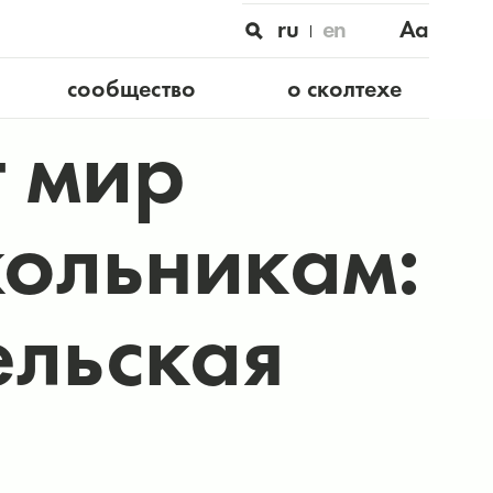
ru
en
Aa
сообщество
о сколтехе
т мир
кольникам:
ельская