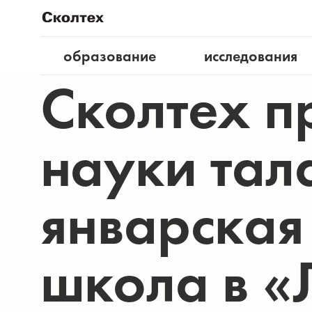
образование
исследования
Сколтех п
науки тал
январская
школа в «