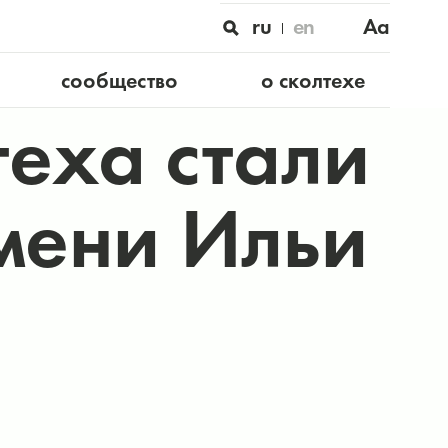
ru
en
Aa
сообщество
о сколтехе
теха стали
мени Ильи