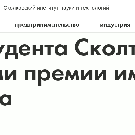
Сколковский институт науки и технологий
предпринимательство
индустрия
удента Скол
и премии и
а