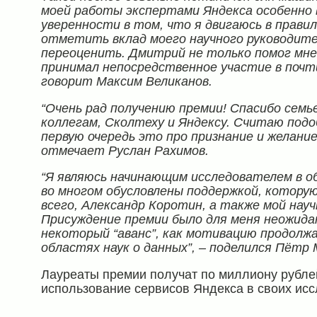
моей работы экспертами Яндекса особенно 
уверенности в том, что я двигаюсь в прави
отметить вклад моего научного руководит
переоценить. Дмитрий не только помог мне 
принимал непосредственное участие в почт
говорит Максим Великанов.
“Очень рад получению премии! Спасибо семь
коллегам, Сколтеху и Яндексу. Считаю подо
первую очередь это про признание и желание
отмечает Руслан Рахимов.
“Я являюсь начинающим исследователем в о
во многом обусловлены поддержкой, котору
всего, Александр Коротин, а также мой нау
Присуждение премии было для меня неожида
некоторый “аванс”, как мотивацию продолж
областях наук о данных”, – поделился Пётр 
Лауреаты премии получат по миллиону рублей
использование сервисов Яндекса в своих ис