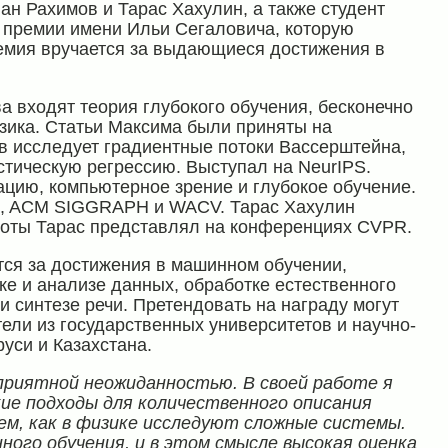
н Рахимов и Тарас Хахулин, а также студент
 премии имени Ильи Сегаловича, которую
ремия вручается за выдающиеся достижения в
а входят теория глубокого обучения, бесконечно
зика. Статьи Максима были приняты на
в исследует градиентные потоки Вассерштейна,
тическую регрессию. Выступал на NeurIPS.
цию, компьютерное зрение и глубокое обучение.
2, ACM SIGGRAPH и WACV. Тарас Хахулин
боты Тарас представлял на конференциях CVPR.
ся за достижения в машинном обучении,
е и анализе данных, обработке естественного
 синтезе речи. Претендовать на награду могут
ли из государственных университетов и научно-
уси и Казахстана.
 приятной неожиданностью. В своей работе я
ие подходы для количественного описания
ем, как в физике исследуют сложные системы.
ного обучения, и в этом смысле высокая оценка