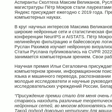
Аспиранты Сколтеха Максим Великанов, Русла
магистратуры Пётр Мокров стали лауреатами
Яндекс присуждает ежегодно с 2019 года. П
компьютерных науках.
В круг научных интересов Максима Великанов
широкие нейронные сети и статистическая фи
конференции NeurIPS и AISTATS. Пётр Мокро
нелинейную фильтрацию и байесовскую логис
Руслан Рахимов изучает нейронную визуализа
Статьи Руслана публиковались на CVPR 202
занимается компьютерным зрением. Свои ра
Научная премия Ильи Сегаловича присуждает
компьютерном зрении, информационном поиск
языка и машинного перевода, распознавании и
молодые исследователи и научные руководите
исследовательских учреждений России, Белар
“Присуждение премии стало для меня очень
стараюсь находить различные теоретическ
нейронных сетей, во многом вдохновляясь т
Такой подход довольно нетипичен для машин