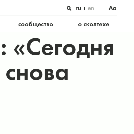
ru
en
Aa
сообщество
о сколтехе
: «Сегодня
 снова