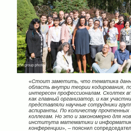
«
Стоит заметить, что тематика данно
область внутри теории кодирования, п
интересен профессионалам. Сколтех вп
как главный организатор, и как участн
представляли научные сотрудники груп
аспиранты. По количеству прочтенных 
коллегам. Но это и закономерно для нов
института математики и информатики
конференции
», – пояснил сопредседате