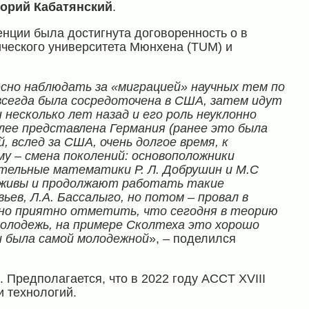
горий Кабатянский
.
енции была достигнута договоренность о в
ического университета Мюнхена (TUM) и
сно наблюдать за «миграцией» научных тем по
всегда была сосредоточена в США, затем идут
несколько лет назад и его роль неуклонно
лее представлена Германия (ранее это была
, вслед за США, очень долгое время, к
му – смена поколений: основоположники
тельные математики Р. Л. Добрушин и М.С
, живы и продолжают работать такие
вьев, Л.А. Бассалыго, но потом – провал в
нно приятно отметить, что сегодня в теорию
олодежь, на примере Сколтеха это хорошо
и была самой молодежной
», – поделился
 Предполагается, что в 2022 году ACCT XVIII
и технологий.