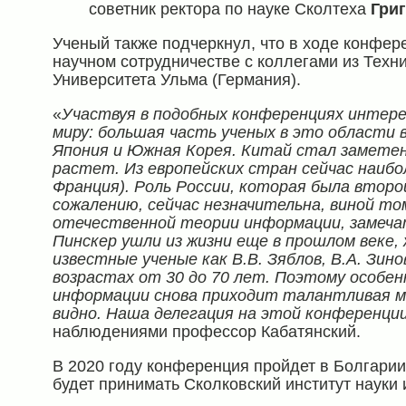
советник ректора по науке Сколтеха
Гри
Ученый также подчеркнул, что в ходе конфер
научном сотрудничестве с коллегами из Техн
Университета Ульма (Германия).
«
Участвуя в подобных конференциях интере
миру: большая часть ученых в это области 
Япония и Южная Корея. Китай стал заметен 
растет. Из европейских стран сейчас наибо
Франция). Роль России, которая была второй
сожалению, сейчас незначительна, виной то
отечественной теории информации, замеча
Пинскер ушли из жизни еще в прошлом веке
известные ученые как В.В. Зяблов, В.А. Зино
возрастах от 30 до 70 лет. Поэтому особе
информации снова приходит талантливая м
видно. Наша делегация на этой конференци
наблюдениями профессор Кабатянский.
В 2020 году конференция пройдет в Болгарии.
будет принимать Сколковский институт науки 