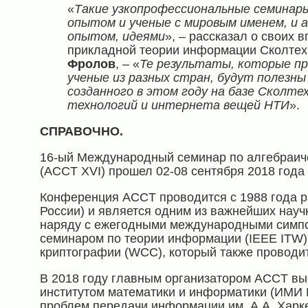
«
Такие узкопрофессиональные семинар
опытом и ученые с мировым именем, и 
опытом, идеями
»,
–
рассказал о своих 
прикладной теории информации Сколтех
Фролов
,
–
«
Те результаты, которые п
ученые из разных стран, будут полезны
созданного в этом году на базе Сколт
технологий и интернета вещей НТИ
».
СПРАВОЧНО.
16-ый Международный семинар по алгебраиче
(ACCT XVI) прошел 02-08 сентября 2018 года 
Конференция ACCT проводится c 1988 года ра
России) и является одним из важнейших науч
наряду с ежегодными международными симпоз
семинаром по теории информации (IEEE ITW)
криптографии (WCC), который также проводит
В 2018 году главным организатором ACCT вы
институтом математики и информатики (ИМИ 
проблем передачи информации им. А.А. Хар