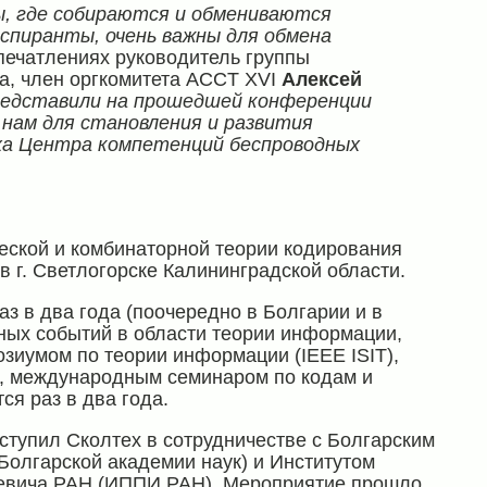
ы, где собираются и обмениваются
аспиранты, очень важны для обмена
впечатлениях руководитель группы
а, член оргкомитета ACCT XVI
Алексей
редставили на прошедшей конференции
 нам для становления и развития
еха Центра компетенций беспроводных
ской и комбинаторной теории кодирования
в г. Светлогорске Калининградской области.
з в два года (поочередно в Болгарии и в
ных событий в области теории информации,
иумом по теории информации (IEEE ISIT),
, международным семинаром по кодам и
ся раз в два года.
ступил Сколтех в сотрудничестве с Болгарским
Болгарской академии наук) и Институтом
кевича РАН (ИППИ РАН). Мероприятие прошло