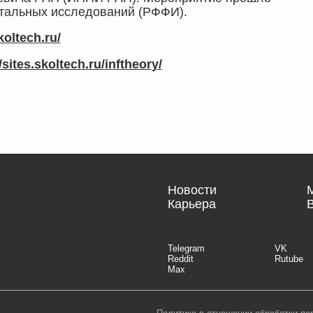
тальных исследований (РФФИ).
koltech.ru/
//sites.skoltech.ru/inftheory/
Новости
Карьера
Telegram
VK
Reddit
Rutube
Max