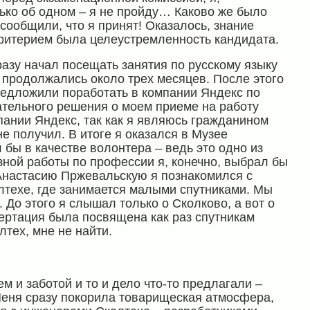
лько об одном – я не пройду… Каково же было
сообщили, что я принят! Оказалось, знание
критерием была целеустремленность кандидата.
разу начал посещать занятия по русскому языку
е продолжались около трех месяцев. После этого
редложили поработать в компании Яндекс по
ательного решения о моем приеме на работу
ании Яндекс, так как я являюсь гражданином
не получил. В итоге я оказался в Музее
 бы в качестве волонтера – ведь это одно из
зной работы по профессии я, конечно, выбрал бы
 Анастасию Пржевальскую я познакомился с
лтехе, где занимается малыми спутниками. Мы
 До этого я слышал только о Сколково, а вот о
сертация была посвящена как раз спутникам
лтех, мне не найти.
 и заботой и то и дело что-то предлагали –
Меня сразу покорила товарищеская атмосфера,