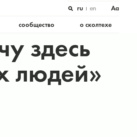
ru
en
Aa
сообщество
о сколтехе
чу здесь
х людей»