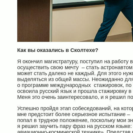
Как вы оказались в Сколтехе?
Я окончил магистратуру, поступил на работу в
осуществить свою мечту – стать астронавтом
может стать далеко не каждый. Для этого ну
выделяться из общей массы. Неожиданно для
о программе международных стажировок, по к
освоила русский язык и прошла стажировку 
Меня это очень заинтересовало, и я решил по
Успешно пройдя этап собеседований, на кото
мне предстоит более серьезное испытание – 
попал в трудное положение, поскольку мои з
я решил заучить пару фраз на русском языке:
авиационно-космической технике». Представ 