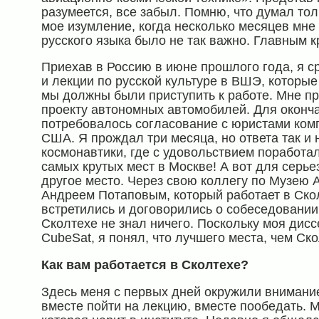
разумеется, все забыл. Помню, что думал то
мое изумление, когда несколько месяцев мне 
русского языка было не так важно. Главным 
Приехав в Россию в июне прошлого года, я с
и лекции по русской культуре в ВШЭ, которы
мы должны были приступить к работе. Мне п
проекту автономных автомобилей. Для оконч
потребовалось согласование с юристами комп
США. Я прождал три месяца, но ответа так и 
космонавтики, где с удовольствием поработал
самых крутых мест в Москве! А вот для серье
другое место. Через свою коллегу по Музею
Андреем Потаповым, который работает в Ско
встретились и договорились о собеседовании.
Сколтехе не знал ничего. Поскольку моя дис
CubeSat, я понял, что лучшего места, чем Ско
Как вам работается в Сколтехе?
Здесь меня с первых дней окружили вниманием
вместе пойти на лекцию, вместе пообедать. 