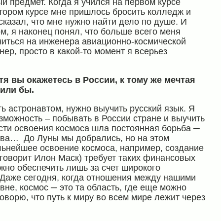
й предмет. Когда я учился на первом курсе
втором курсе мне пришлось бросить колледж и
сказал, что мне нужно найти дело по душе. И
м, я наконец понял, что больше всего меня
учиться на инженера авиационно-космической
ер, просто в какой-то момент я всерьез
стя вы окажетесь в России, к тому же мечтая
рили бы.
ть астронавтом, нужно выучить русский язык. Я
зможность – побывать в России стране и выучить
асти освоения космоса шла постоянная борьба ─
ва… До Луны мы добрались, но на этом
льнейшее освоение космоса, например, создание
 говорит Илон Маск) требует таких финансовых
жно обеспечить лишь за счет широкого
. Даже сегодня, когда отношения между нашими
не, космос ─ это та область, где еще можно
оворю, что путь к миру во всем мире лежит через