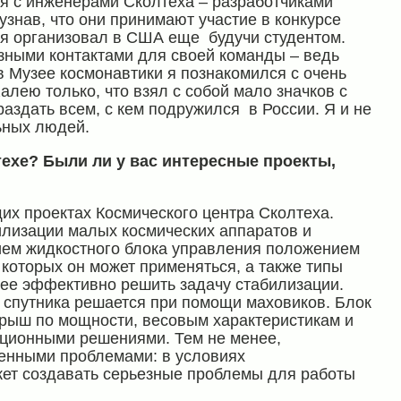
ся с инженерами Сколтеха – разработчиками
узнав, что они принимают участие в конкурсе
ю я организовал в США еще будучи студентом.
зными контактами для своей команды – ведь
 в Музее космонавтики я познакомился с очень
ею только, что взял с собой мало значков с
раздать всем, с кем подружился в России. Я и не
ьных людей.
техе? Были ли у вас интересные проекты,
щих проектах Космического центра Сколтеха.
илизации малых космических аппаратов и
ием жидкостного блока управления положением
 которых он может применяться, а также типы
ее эффективно решить задачу стабилизации.
спутника решается при помощи маховиков. Блок
рыш по мощности, весовым характеристикам и
ционными решениями. Тем не менее,
ленными проблемами: в условиях
жет создавать серьезные проблемы для работы