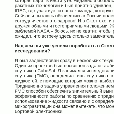
которая царит в институте. Недавно я общал
ракетных технологий и был приятно удивлен, 
IREC, где участвует и наша команда, котору
Сейчас я пытаюсь обзавестись в России поле
сотрудничество это здорово! И в Сколтехе, и
дружелюбными и гостеприимными людьми. Жал
эмблемой NASA – боюсь, их не хватит, чтобы 
ожидал, что встречу здесь столько замечател
Над чем вы уже успели поработать в Скол
исследования?
Я был задействован сразу в нескольких теку
Один из проектов был посвящен задаче стаб
спутников CubeSat. Я занимался исследован
спутника (FMC), определял типы спутников, в
жидкостей, с помощью которых можно наибол
Традиционно задача управления положением 
FMC способен обеспечить значительный выиг
эффективности работы по сравнению с тради
использование жидкости связано и с опреде
микрогравитации она может вытекать, что мо
бортовой электроники.