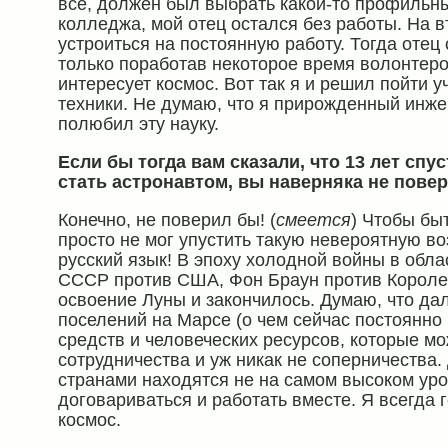
все, должен был выбрать какой-то профильны
колледжа, мой отец остался без работы. На 
устроиться на постоянную работу. Тогда отец 
только поработав некоторое время волонтеро
интересует космос. Вот так я и решил пойти 
техники. Не думаю, что я прирожденный инжен
полюбил эту науку.
Если бы тогда вам сказали, что 13 лет спу
стать астронавтом, вы наверняка не пове
Конечно, не поверил бы! (
смеется
) Чтобы бы
просто не мог упустить такую невероятную во
русский язык! В эпоху холодной войны в обл
СССР против США, Фон Браун против Короле
освоение Луны и закончилось. Думаю, что да
поселений на Марсе (о чем сейчас постоянно
средств и человеческих ресурсов, которые мо
сотрудничества и уж никак не соперничества
странами находятся не на самом высоком уров
договариваться и работать вместе. Я всегда г
космос.