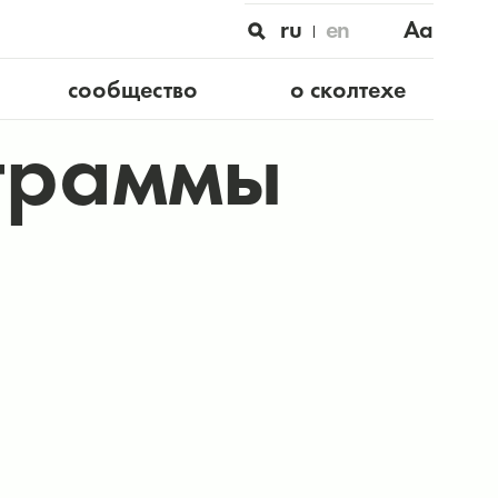
ru
en
Aa
сообщество
о сколтехе
ограммы