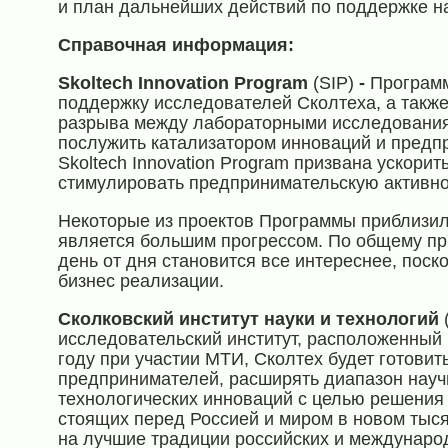
и план дальнейших действий по поддержке н
Справочная информация:
Skoltech Innovation Program
(SIP)
-
Программ
поддержку исследователей Сколтеха, а также
разрыва между лабораторными исследования
послужить катализатором инноваций и предп
Skoltech Innovation Program призвана ускори
стимулировать предпринимательскую активнос
Некоторые из проектов Программы приблизилис
является большим прогрессом. По общему пр
день от дня становится все интереснее, поск
бизнес реализации.
Сколковский институт науки и технологий
исследовательский институт, расположенный
году при участии МТИ, Сколтех будет готови
предпринимателей, расширять диапазон науч
технологических инноваций с целью решения
стоящих перед Россией и миром в новом тыся
на лучшие традиции российских и междунаро