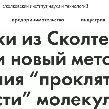
Сколковский институт науки и технологий
предпринимательство
индустрия
и из Сколт
 новый мет
ия “проклят
ти” молеку