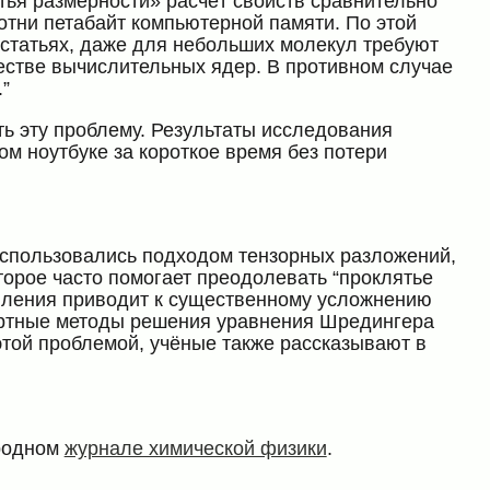
ятья размерности» расчёт свойств сравнительно
тни петабайт компьютерной памяти. По этой
статьях, даже для небольших молекул требуют
естве вычислительных ядер. В противном случае
”
ь эту проблему. Результаты исследования
м ноутбуке за короткое время без потери
спользовались подходом тензорных разложений,
оторое часто помогает преодолевать “проклятье
авления приводит к существенному усложнению
дартные методы решения уравнения Шредингера
 этой проблемой, учёные также рассказывают в
ародном
журнале химической физики
.