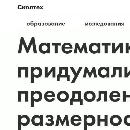
образование
исследования
Математик
придумали
преодолен
размернос