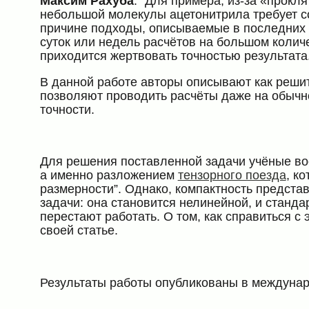
Максим Рахуба
: “Для примера, из-за «прокл
небольшой молекулы ацетонитрила требует со
причине подходы, описываемые в последних 
суток или недель расчётов на большом колич
приходится жертвовать точностью результата.
В данной работе авторы описывают как решит
позволяют проводить расчёты даже на обычно
точности.
Для решения поставленной задачи учёные во
а именно разложением
тензорного поезда
, к
размерности”. Однако, компактность предст
задачи: она становится нелинейной, и стан
перестают работать. О том, как справиться с
своей статье.
Результаты работы опубликованы в междун