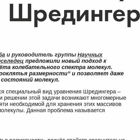
я Шрединге
ба
и руководитель группы
Научных
Оселедец
предложили новый подход к
ёта колебательного спектра молекул.
роклятья размерности” и позволяет даже
состояний молекул.
ся специальный вид уравнения Шредингера –
ри решении этой задачи возникают многомерные
яти необходимой для хранения этих массивов
молекулы. Данная проблема называется