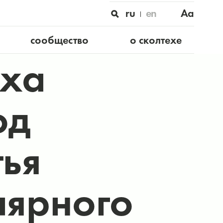
ru
en
Aa
сообщество
о сколтехе
еха
од
ья
лярного