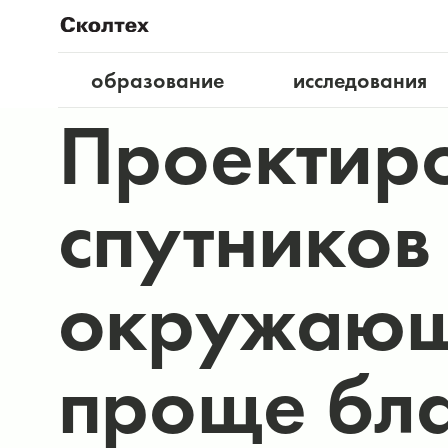
образование
исследования
Проектиро
спутников
окружающ
проще бла