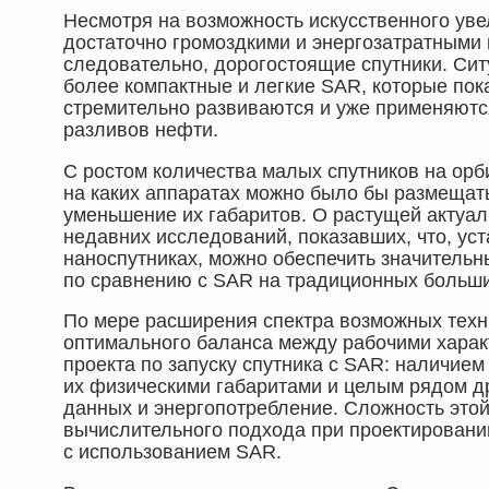
Несмотря на возможность искусственного ув
достаточно громоздкими и энергозатратными 
следовательно, дорогостоящие спутники. Сит
более компактные и легкие SAR, которые пока
стремительно развиваются и уже применяются
разливов нефти.
С ростом количества малых спутников на орб
на каких аппаратах можно было бы размещат
уменьшение их габаритов. О растущей актуаль
недавних исследований, показавших, что, ус
наноспутниках, можно обеспечить значительн
по сравнению с SAR на традиционных больши
По мере расширения спектра возможных техн
оптимального баланса между рабочими хара
проекта по запуску спутника с SAR: наличием
их физическими габаритами и целым рядом дру
данных и энергопотребление. Сложность это
вычислительного подхода при проектирован
с использованием SAR.