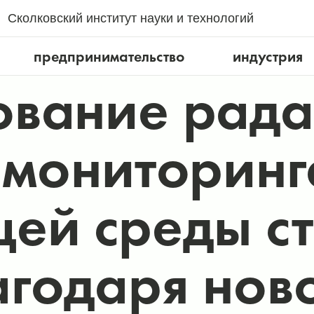
Сколковский институт науки и технологий
предпринимательство
индустрия
вание рада
 мониторинг
ей среды ст
годаря нов