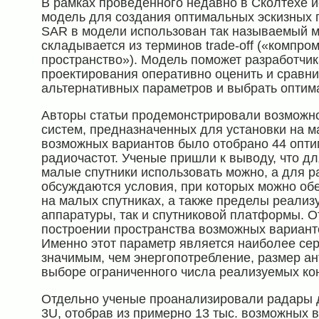
В рамках проведенного недавно в Сколтехе 
модель для создания оптимальных эскизных 
SAR в модели использован так называемый мет
складывается из терминов trade-off («компро
пространство»). Модель поможет разработчи
проектирования оперативно оценить и сравни
альтернативных параметров и выбрать опти
Авторы статьи продемонстрировали возможн
систем, предназначенных для установки на ма
возможных вариантов было отобрано 44 опт
радиочастот. Ученые пришли к выводу, что дл
малые спутники использовать можно, а для ра
обсуждаются условия, при которых можно об
на малых спутниках, а также пределы реализ
аппаратуры, так и спутниковой платформы. О
построении пространства возможных вариант
Именно этот параметр является наиболее с
значимым, чем энергопотребление, размер ан
выборе ограниченного числа реализуемых ко
Отдельно ученые проанализировали радары
3U, отобрав из примерно 13 тыс. возможных 