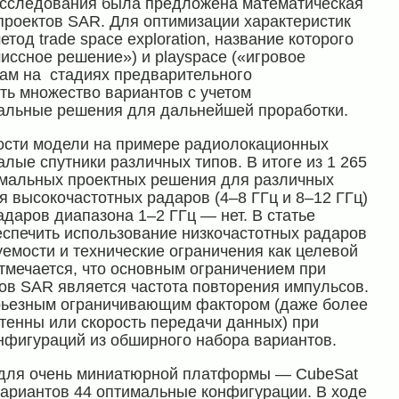
исследования была предложена математическая
проектов SAR. Для оптимизации характеристик
од trade space exploration, название которого
миссное решение») и playspace («игровое
кам на стадиях предварительного
ть множество вариантов с учетом
мальные решения для дальнейшей проработки.
ости модели на примере радиолокационных
лые спутники различных типов. В итоге из 1 265
имальных проектных решения для различных
я высокочастотных радаров (4–8 ГГц и 8–12 ГГц)
даров диапазона 1–2 ГГц — нет. В статье
еспечить использование низкочастотных радаров
уемости и технические ограничения как целевой
тмечается, что основным ограничением при
ов SAR является частота повторения импульсов.
ерьезным ограничивающим фактором (даже более
тенны или скорость передачи данных) при
нфигураций из обширного набора вариантов.
 для очень миниатюрной платформы — CubeSat
вариантов 44 оптимальные конфигурации. В ходе