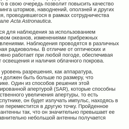
то в свою очередь позволит повысить качество
инга штормов, наводнений, оползней и других
я, проводившегося в рамках сотрудничества
нале
Acta Astronautica
.
ся для наблюдения за использованием
овом океанов, изменениями прибрежных
явлениями. Наблюдения проводятся в различных
чая радиоволны. В отличие от оптических и
вно работает при любой погоде, обеспечивая
 освещения и наличия облачного покрова.
 уровень разрешения, как аппаратура,
н должен быть больше по размеру, что
ике. Один из способов решения этой
ированной апертурой (SAR), которые способны
ственного увеличения апертуры, то есть
путнике, он будет излучать импульс, находясь в
уже переместится в другую точку. Пройденное
антенны так, что он значительно превышает ее
равнительно небольшой антенны получается