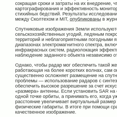
сокращая сроки и затраты на их внедрение, ч
картографирования и эффективность монитор
стихийных бедствий. Результаты исследовани
между Сколтехом и MIT,
опубликованы
в жур
Спутниковые изображения Земли используют
сельскохозяйственных угодий, ледяным покр
территорий и неблагоприятными погодными 
диапазонах электромагнитного спектра, вклю
инфракрасных систем, радиолокация эффекти
наблюдение заданного объекта независимо от
Однако, чтобы радар мог обеспечить такой же
работающая на более коротких волнах, сам о
существенно осложняет размещение на спутн
проблемы — использование радаров с синтез
обеспечить высокое разрешение за счет искус
«размера» антенны. Если установить SAR на с
одной точке орбиты, а принимать его, когда 
расстояние увеличивает виртуальный размер 
физические габариты. В итоге при помощи с
качественное изображение.