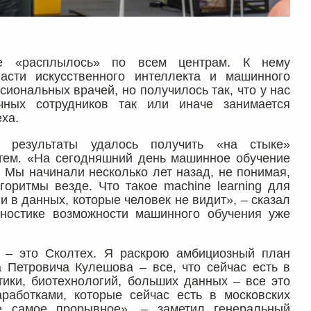
ие «расплылось» по всем центрам. К нему
асти искусственного интеллекта и машинного
сиональных врачей, но получилось так, что у нас
чных сотрудников так или иначе занимается
ха.
 результаты удалось получить «на стыке»
 тем. «На сегодняшний день машинное обучение
 Мы начинали несколько лет назад, не понимая,
лгоритмы везде. Что такое machine learning для
 в данных, которые человек не видит», – сказал
гностике возможности машинного обучения уже
 – это Сколтех. Я раскрою амбициозный план
Петровича Кулешова – все, что сейчас есть в
ики, биотехнологий, больших данных – все это
работками, которые сейчас есть в московских
е самое прорывное», – заметил генеральный