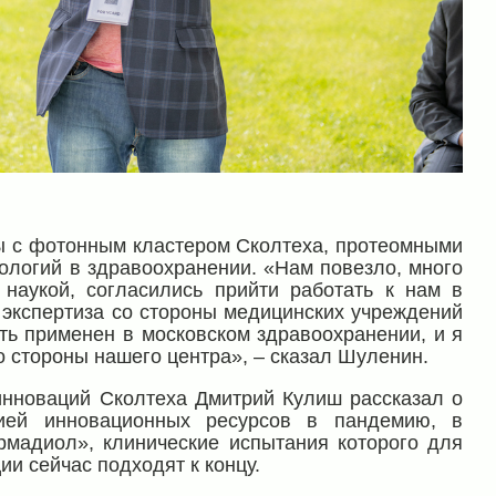
ы с фотонным кластером Сколтеха, протеомными
ологий в здравоохранении. «Нам повезло, много
наукой, согласились прийти работать к нам в
– экспертиза со стороны медицинских учреждений
быть применен в московском здравоохранении, и я
о стороны нашего центра», – сказал Шуленин.
нноваций Сколтеха Дмитрий Кулиш рассказал о
цией инновационных ресурсов в пандемию, в
рмадиол», клинические испытания которого для
и сейчас подходят к концу.