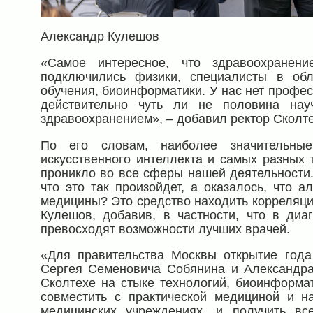
Александр Кулешов
«Самое интересное, что здравоохранен
подключились физики, специалисты в обл
обучения, биоинформатики. У нас нет профес
действительно чуть ли не половина нау
здравоохранением», – добавил ректор Сколте
По его словам, наиболее значительные
искусственного интеллекта и самых разных
проникло во все сферы нашей деятельности.
что это так произойдет, а оказалось, что а
медицины? Это средство находить корреляции
Кулешов, добавив, в частности, что в диа
превосходят возможности лучших врачей.
«Для правительства Москвы открытие года
Сергея Семеновича Собянина и Александра 
Сколтехе на стыке технологий, биоинформат
совместить с практической медициной и на
медицинских учреждениях, и получить вс