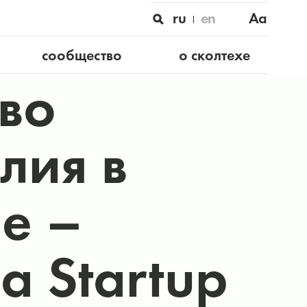
ru
en
Aa
сообщество
о сколтехе
тво
лия в
е –
а Startup