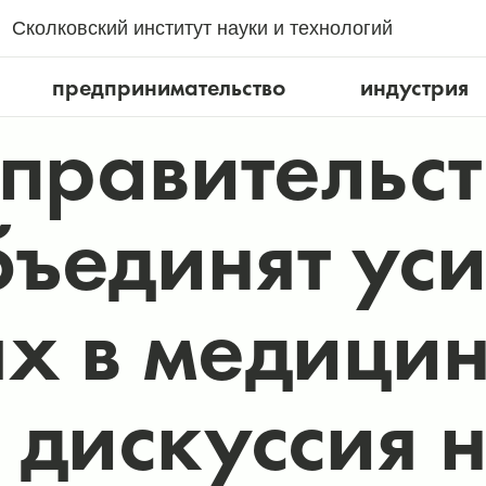
Сколковский институт науки и технологий
предпринимательство
индустрия
 правительс
ъединят уси
х в медицин
дискуссия н