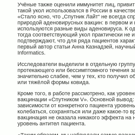
Учёные также оценили иммунитет лиц, приви
такой укол использовался в России в качест
«Стало ясно, что „Спутник Лайт“ не всегда сп
природой аденовирусных вакцин: в первом и 
используются разные виды аденовируса. К одн
тогда соответствующий укол практически не 
подтверждают, что для ряда пациентов харак
первый автор статьи Анна Казнадзей, научны
Informatics.
Исследователи выделили в отдельную группу
протекающего или бессимптомного течения з
значительно слабее, чем у тех, кто получил 
или тяжёлой формы ковида.
Кроме того, в работе рассмотрено, как урове
вакцинации «Спутником V». Основной вывод:
зависимости от конкретного пациента уровень
колебаться, сохраняться или даже какое-то в
вакцинация не оказала никакого эффекта на 
уровень антител пациента.