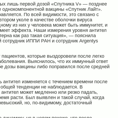
тых лишь первой дозой «Спутника V» — позднее
ве однокомпонентной вакцины «Спутник Лайт».
равляется. По всей видимости, это связано с
втором уколе в качестве оболочки вируса
ому из них у человека может быть иммунитет, и
имеет эффекта. Наши измерения уровня антител
терна как раз такая ситуация», — пояснила
й сотрудник ИППИ РАН и сотрудник Argentys
 пациентов, которые выздоровели после легко
аболевания. Выяснилось, что их иммунный ответ
обе дозы вакцины либо поправился после средней
нь антител изменяется с течением времени после
 общей тенденции не наблюдается. В
 антител может медленно или резко падать,
ремя расти. Был выявлен и такой случай, когда
невысокий, но, по-видимому, достаточный