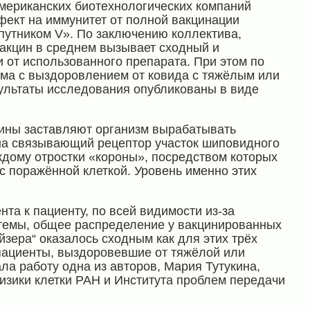
американских биотехнологических компаний
эффект на иммунитет от полной вакцинации
Спутником V». По заключению коллектива,
вакцин в среднем вызывает сходный и
 от использованного препарата. При этом по
има с выздоровлением от ковида с тяжёлым или
зультаты исследования опубликованы в виде
цины заставляют организм вырабатывать
 на связывающий рецептор участок шиповидного
ждому отростки «короны», посредством которых
 поражённой клеткой. Уровень именно этих
нта к пациенту, по всей видимости из-за
темы, общее распределение у вакцинированных
йзера“ оказалось сходным как для этих трёх
 пациенты, выздоровевшие от тяжёлой или
а работу одна из авторов, Мария Тутукина,
изики клетки РАН и Института проблем передачи