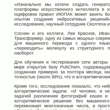
«Изначально мы хотели создать генерат
платформы искусственного интеллекта в х
оцифровки правил ИЮПАК может занять бо
опытом создания нейросетевых решений
исследования, научный сотрудник Сколтеха и 
Соснин и его коллеги, Лев Краснов, Ива
Трансформер, одну из самых мощных соврем
для машинного перевода с одного язык
«переводить» молекулу из структурного
наоборот.
Для обучения и тестирования сети авторы
мире открытую базу PubChem, содержащую 
созданная примерно за полтора месяца, ок
точностью (около 99%), что и алгоритмическ
Кроме того, исследование показало, что не
алгоритмические задачи. «И человек, и не
задачей различения фотографий кошек и 
алгоритмическое решение без машинног
перемножает многозначные числа, а прост