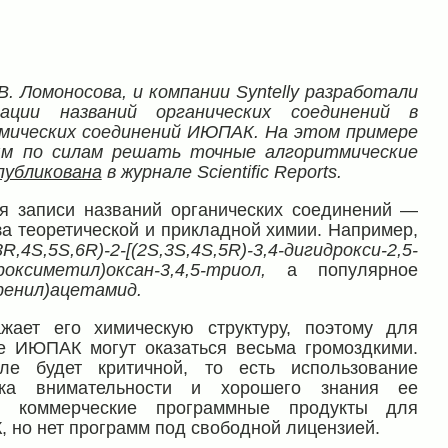
В. Ломоносова, и компании
Syntelly
разработали
ции названий органических соединений в
мических соединений ИЮПАК. На этом примере
ям по силам решать точные алгоритмические
публикована
в журнале Scientific Reports.
я записи названий органических соединений —
 теоретической и прикладной химии. Например,
3
R
,4
S
,5
S
,6
R
)​-​2-​[​(2
S
,3
S
,4
S
,5
R
)​-​3,4-​дигидрокси-​2,5-​
дроксиметил)​оксан-​3,4,5-​триол,
а популярное
фенил)ацетамид.
жает его химическую структуру, поэтому для
е ИЮПАК могут оказаться весьма громоздкими.
 будет критичной, то есть использование
ка внимательности и хорошего знания ее
ь коммерческие программные продукты для
 но нет программ под свободной лицензией.