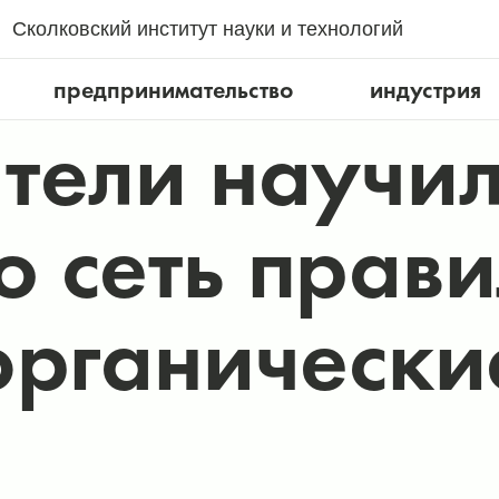
Сколковский институт науки и технологий
предпринимательство
индустрия
тели научи
 сеть прав
органически