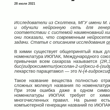
28 июля 2021
Исследователи из Сколтеха, МГУ имени М. 
и обучили нейронную сеть для генера
соответствии с системой наименований хи
они показали, что современным нейросет
задачи. Статья с описанием исследования
о
В химии существует общепринятый язык дл
номенклатура ИЮПАК, Международного союза
привычная всем сахароза называется
(2
R
,
бис​(гидроксиметил)​оксолан-​2-​ил]окси-​6-​​(ги
лекарство парацетамол — это
N
-(4-гидрокси
Такое название вещества полностью отра
сложных молекул названия по номенклатур
При этом ошибка даже в одном символе
номенклатуры ИЮПАК требует от хими
многочисленных правил. На рынке ест
компьютерной генерации названий по ИЮПАК,