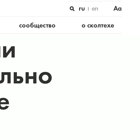
ru
en
Aa
сообщество
о сколтехе
ли
ильно
е