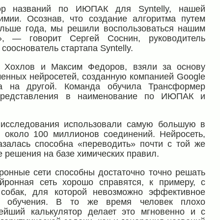
ор названий по ИЮПАК для Syntelly, нашей
имии. Осознав, что создание алгоритма путем
льше года, мы решили воспользоваться нашим
», — говорит Сергей Соснин, руководитель
сооснователь стартапа Syntelly.
н Хохлов и Максим Федоров, взяли за основу
енных нейросетей, созданную компанией Google
а на другой. Команда обучила Трансформер
 представления в наименование по ИЮПАК и
 исследования использовали самую большую в
около 100 миллионов соединений. Нейросеть,
азалась способна «переводить» почти с той же
ие решения на базе химических правил.
йронные сети способны достаточно точно решать
йронная сеть хорошо справятся, к примеру, с
собак, для которой невозможно эффективное
о обучения. В то же время человек плохо
ейший калькулятор делает это мгновенно и с