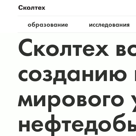
образование
исследования
Cколтех в
созданию 
мирового 
нефтедоб