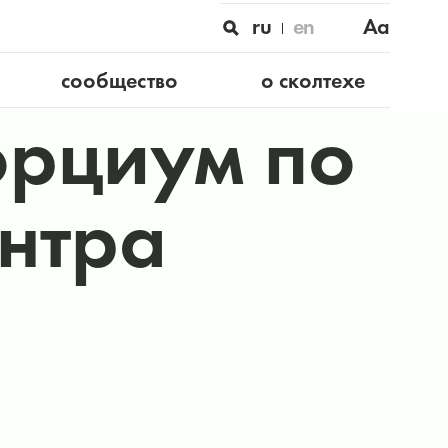
ru
en
Aa
сообщество
о сколтехе
орциум по
нтра