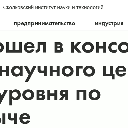
Сколковский институт науки и технологий
предпринимательство
индустрия
ошел в конс
научного це
уровня по
ыче