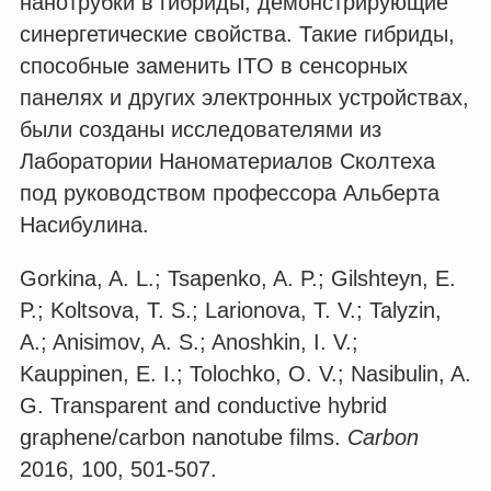
нанотрубки в гибриды, демонстрирующие
синергетические свойства. Такие гибриды,
способные заменить ITO в сенсорных
панелях и других электронных устройствах,
были созданы исследователями из
Лаборатории Наноматериалов Сколтеха
под руководством профессора Альберта
Насибулина.
Gorkina, A. L.; Tsapenko, A. P.; Gilshteyn, E.
P.; Koltsova, T. S.; Larionova, T. V.; Talyzin,
A.; Anisimov, A. S.; Anoshkin, I. V.;
Kauppinen, E. I.; Tolochko, O. V.; Nasibulin, A.
G. Transparent and conductive hybrid
graphene/carbon nanotube films.
Carbon
2016, 100, 501-507.