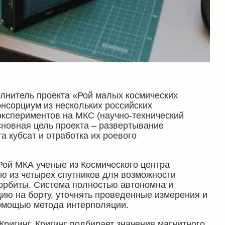
олнитель проекта «Рой малых космических
онсорциум из нескольких российских
экспериментов на МКС (научно-технический
новная цель проекта ­– развертывание
 кубсат и отработка их роевого
 Рой МКА ученые из Космического центра
 из четырех спутников для возможности
 орбиты. Система полностью автономна и
ию на борту, уточнять проведенные измерения и
помощью метода интерполяции.
ригинг. Кригинг подбирает значения магнитного