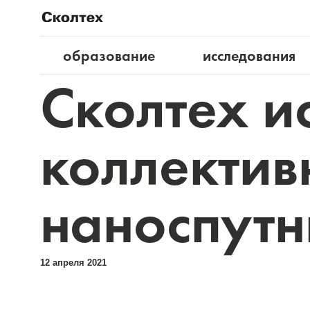
образование
исследования
Cколтех и
коллектив
наноспутн
12 апреля 2021