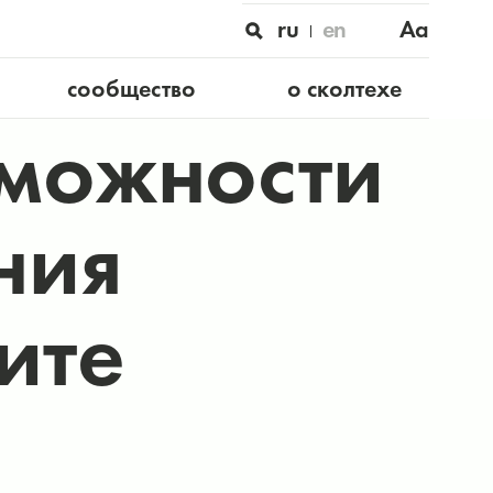
ru
en
Aa
сообщество
о сколтехе
зможности
ния
ите