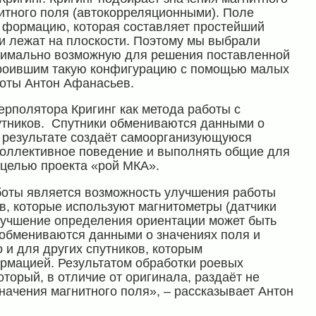
нитного поля (автокорреляционными). Поле
 формацию, которая составляет простейший
чки лежат на плоскости. Поэтому мы выбрали
инимально возможную для решения поставленной
строившим такую конфигурацию с помощью малых
боты Антон Афанасьев.
рполятора Кригинг как метода работы с
тников. Спутники обмениваются данными о
в результате создаёт самоорганизующуюся
 коллективное поведение и выполнять общие для
 целью проекта «рой МКА».
оты является возможность улучшения работы
в, которые используют магнитометры (датчики
улучшение определения ориентации может быть
 обмениваются данными о значениях поля и
 и для других спутников, которым
ормацией. Результатом обработки роевых
оторый, в отличие от оригинала, раздаёт не
значения магнитного поля», – рассказывает Антон