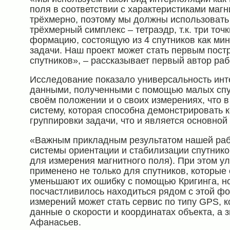
поля в соответствии с характеристиками маг
трёхмерно, поэтому мы должны использовать
трёхмерный симплекс – тетраэдр, т.к. три то
формацию, состоящую из 4 спутников как м
задачи. Наш проект может стать первым по
спутников», – рассказывает первый автор ра
Исследование показало универсальность инте
данными, полученными с помощью малых спу
своём положении и о своих измерениях, что 
систему, которая способна демонстрировать
группировки задачи, что и является основной
«Важным прикладным результатом нашей раб
системы ориентации и стабилизации спутнико
для измерения магнитного поля). При этом 
применено не только для спутников, которые
уменьшают их ошибку с помощью Кригинга, но
посчастливилось находиться рядом с этой ф
измерений может стать сервис по типу GPS, к
данные о скорости и координатах объекта, а 
Афанасьев.