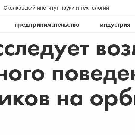
Сколковский институт науки и технологий
предпринимательство
индустрия
сследует во
ного поведе
иков на орб