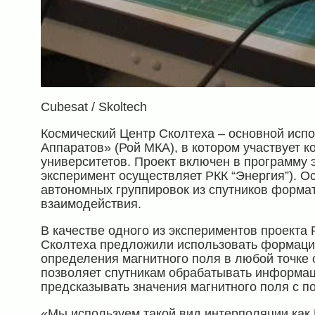
Cubesat / Skoltech
Космический Центр Сколтеха – основной исп
Аппаратов» (Рой МКА), в котором участвует к
университетов. Проект включен в программу 
эксперимент осуществляет РКК “Энергия”). Ос
автономных группировок из спутников формата
взаимодействия.
В качестве одного из экспериментов проекта
Сколтеха предложили использовать формацию
определения магнитного поля в любой точке
позволяет спутникам обрабатывать информац
предсказывать значения магнитного поля с 
«Мы используем такой вид интерполяции как К