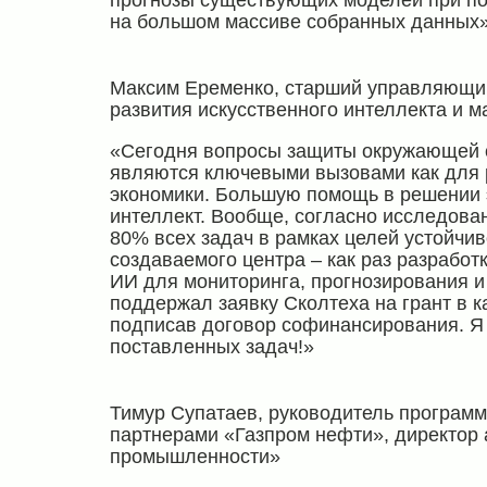
прогнозы существующих моделей при по
на большом массиве собранных данных»
Максим Еременко, старший управляющий
развития искусственного интеллекта и 
«Сегодня вопросы защиты окружающей с
являются ключевыми вызовами как для р
экономики. Большую помощь в решении э
интеллект. Вообще, согласно исследова
80% всех задач в рамках целей устойчи
создаваемого центра – как раз разрабо
ИИ для мониторинга, прогнозирования и
поддержал заявку Сколтеха на грант в к
подписав договор софинансирования. Я
поставленных задач!»
Тимур Супатаев, руководитель программ
партнерами «Газпром нефти», директор 
промышленности»