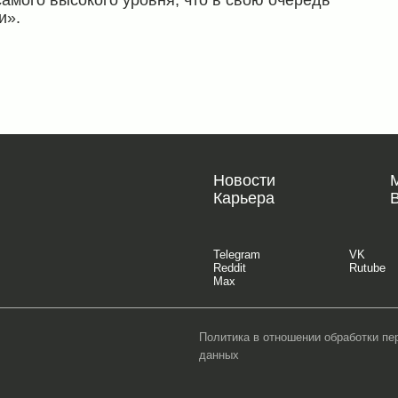
амого высокого уровня, что в свою очередь
и».
Новости
Карьера
Telegram
VK
Reddit
Rutube
Max
Политика в отношении обработки п
данных