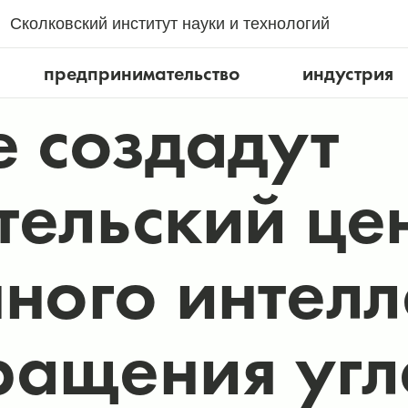
Сколковский институт науки и технологий
предпринимательство
индустрия
е создадут
тельский це
ного интелл
ращения уг