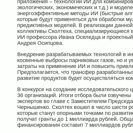
приложения – технологии ИИ для комбиниров
экологических, экономических и т.д.) и моделе
энергоэффективные методы ИИ (быстрые алгор
которые будут применяться для обработки м
предиктивных моделей. В реализации данной
коллективы Сколтеха, специализирующиеся в
ИИ профессора Ивана Оселедца и проектный
Андрея Осипцова.
Внедрение разрабатываемых технологий в ин
косвенные выбросы парниковых газов, но и у
затраты на применение ИИ и повысить привле
Предполагается, что трансфер разработанны
развитие продуктов будет осуществляться ко
В конкурсе на создание исследовательского 
36 организаций. Итоги отбора были озвучены 
экспертов во главе с Заместителем Председ
Чернышенко. Сколтех вошел в число шести ро
которые станут опорными точками по развити
получат гранты до 1 миллиарда рублей. Общ
финансирования составит 7 миллиардов рубл