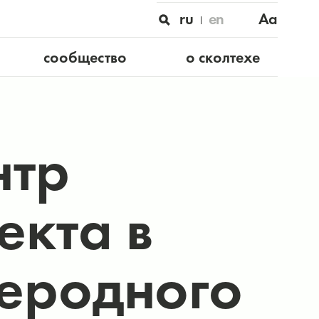
ru
en
Aa
сообщество
о сколтехе
нтр
екта в
леродного