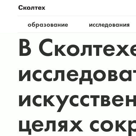
образование
исследования
В Сколтех
исследова
искусствен
целях сок