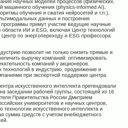
ания научных моделей процессов (физических,
й машинного обучения (physics-informed AI),
итмы обучения и сжатия нейросетей и т.п.),
ультимодальных данных и построения
 программы примут участие ведущие научные
 области ИИ и ESG, включая Центр технологий
 Центр по энергопереходу и ESG профессора
дустрию позволит не только снизить прямые и
величить выручку компаний: оптимизировать
кательность компаний у акционеров.
х технологий в индустрию, продвижение и
мпаниями при экспертной поддержке центра.
центра искусственного интеллекта претендовали
на заседании рабочей группы, состоящей из 16
ателя Правительства России Дмитрием
ссийских университетов и научных центров,
ю технологии искусственного интеллекта и
ая сумма средств с учетом внебюджетного
ей.