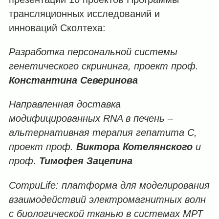
трансляционных исследований и
инноваций Сколтеха:
Разработка
персональной
системы
генетического
скрининга
,
проект
проф
.
Константина
Северинова
Направленная
доставка
модифицированных
RNA
в
печень
–
альтернативная
терапия
гепатита
С,
проект проф
.
Виктора
Котелянского
и
проф
.
Тимофея
Зацепина
CompuLife:
платформа
для
моделирования
взаимодействий
электромагнитных
волн
с
биологической
тканью
в
системах
МРТ