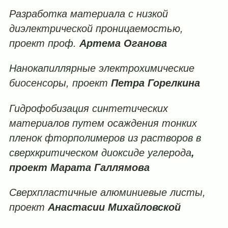
Разработка
материала
с
низкой
диэлектрической
проницаемостью,
проект проф
.
Артема
Оганова
Нанокапиллярные
электрохимические
биосенсоры, проект
Петра
Горелкина
Гидрофобизация
синтетических
материалов
путем
осаждения
тонких
пленок
фторполимеров
из
растворов
в
сверхкритическом
диоксиде
углерода
,
проект Марата
Галлямова
Сверхпластичные
алюминиевые
листы,
проект
Анастасии
Михайловской