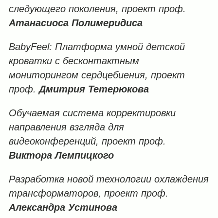
следующего
поколения, проект проф
.
Атанасиоса
Полимеридиса
BabyFeel:
Платформа
умной
детской
кроватки
с
бесконтактным
мониторингом
сердцебиения, проект
проф
.
Дмитрия
Тетерюкова
Обучаемая
система
корректировки
направления
взгляда
для
видеоконференций, проект проф
.
Виктора
Лемпицкого
Разработка
новой
технологии
охлаждения
трансформаторов, проект проф
.
Александра
Устинова