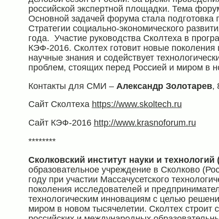
российской экспертной площадки. Тема форума
Основной задачей форума стала подготовка 
Стратегии социально-экономического развити
года. Участие руководства Сколтеха в прогр
КЭФ-2016. Сколтех готовит новые поколения
научные знания и содействует технологичес
проблем, стоящих перед Россией и миром в н
Контакты для СМИ –
Александр Золотарев
,
Сайт Сколтеха
https://www.skoltech.ru
Сайт КЭФ-2016
http://www.krasnoforum.ru
********
Сколковский институт науки и технологий 
образовательное учреждение в Сколково (Рос
году при участии Массачусетского технологич
поколения исследователей и предпринимателе
технологическим инновациям с целью решени
миром в новом тысячелетии. Сколтех строит 
российских и международных образовательных