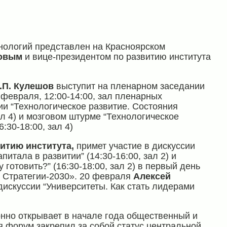
хнологий представлен на Красноярском
шовым
и вице-президентом по развитию института
.П. Кулешов
выступит на пленарном заседании
 февраля, 12:00-14:00, зал пленарных
сии “Технологическое развитие. Состояния
зал 4) и мозговом штурме “Технологическое
:30-18:00, зал 4)
витию института,
примет участие в дискуссии
питала в развитии” (14:30-16:00, зал 2) и
готовить?” (16:30-18:00, зал 2) в первый день
Стратегии-2030». 20 февраля
Алексей
искуссии “Университеты. Как стать лидерами
нно открывает в начале года общественный и
я форум закрепил за собой статус центральной