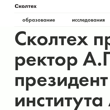
образование
исследования
Сколтех п
ректор А.
президент
института