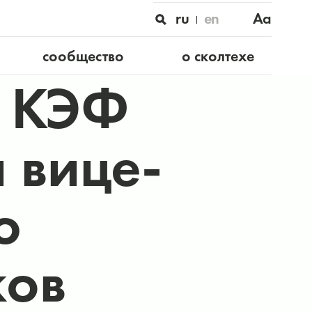
ru
en
Aa
сообщество
о сколтехе
а КЭФ
 вице-
ю
ков