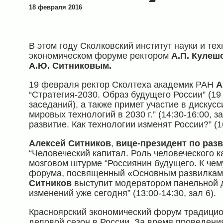
18 февраля 2016
В этом году Сколковский институт науки и те
экономическом форуме ректором
А.П. Куле
А.Ю. Ситниковым.
19 февраля ректор Сколтеха академик РАН
А
“Стратегия-2030. Образ будущего России” (19
заседаний), а также примет участие в дискус
мировых технологий в 2030 г.” (14:30-16:00, 
развитие. Как технологии изменят России?” (16
Алексей Ситников
,
вице-президент по раз
“Человеческий капитал. Роль человеческого ка
мозговом штурме “Россиянин будущего. К чему 
форума, посвященный «Основным развилкам 
Ситников
выступит модератором панельной д
изменений уже сегодня” (13:00-14:30, зал 6).
Красноярский экономический форум традицио
деловой сезон в России. За время проведени