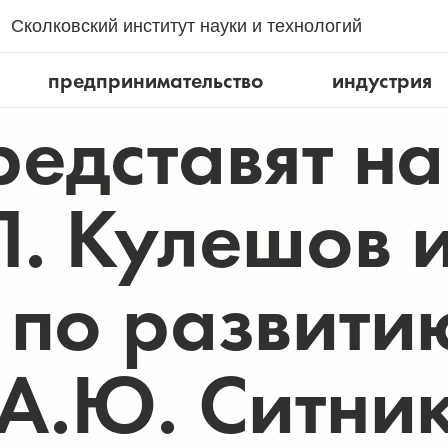
Сколковский институт науки и технологий
предпринимательство
индустрия
редставят н
П. Кулешов и
 по развити
 А.Ю. Ситни