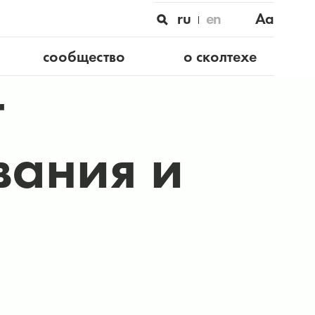
ru
en
Aa
сообщество
о сколтехе
т
вания и