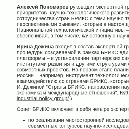
Алексей Пономарев
руководит экспертной г
приоритетов научно-технологического развит
сотрудничества стран БРИКС с теми научно-
перспективными рынками, которые в настоящ
Национальной технологической инициативы – 
обеспечивая, в том числе, качественную науч
Ирина Дежина
входит в состав экспертной гр
процедуры создаваемой в рамках БРИКС еди
платформы – в установлении партнерских св
институтами развития и другими структурами
совместных проектов. На первом этапе планир
России – например, инструмент технологичес
взаимодействию со странами БРИКС, которы
И. Дежиной “Страны БРИКС: направления нау
экономика и международные отношения”, №9
industrial-policy-group/
)
Совет БРИКС включает в себя четыре экспер
по реализации многосторонней исследо
совместных конкурсов научно-исследоват