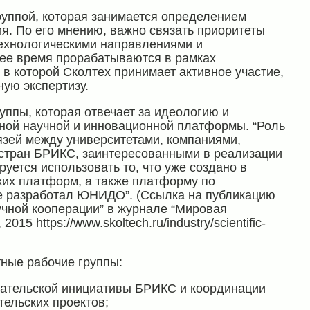
руппой, которая занимается определением
ия. По его мнению, важно связать приоритеты
технологическими направлениями и
ее время прорабатываются в рамках
в которой Сколтех принимает активное участие,
ную экспертизу.
уппы, которая отвечает за идеологию и
ной научной и инновационной платформы. “Роль
язей между университетами, компаниями,
 стран БРИКС, заинтересованными в реализации
уется использовать то, что уже создано в
ких платформ, а также платформу по
е разработал ЮНИДО”. (Ссылка на публикацию
чной кооперации” в журнале “Мировая
, 2015
https://www.skoltech.ru/industry/scientific-
тные рабочие группы:
вательской инициативы БРИКС и координации
ельских проектов;