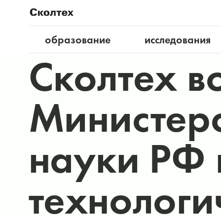
образование
исследования
Сколтех в
Министерс
науки РФ 
технологи