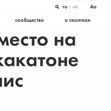
ru
en
Aa
сообщество
о сколтехе
место на
хакатоне
лис