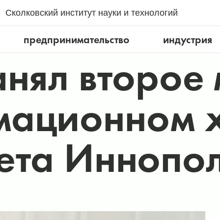
Сколковский институт науки и технологий
предпринимательство
индустрия
анял второе 
мационном 
ета Иннопо