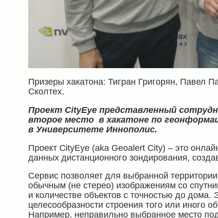
Призеры хакатона: Тигран Григорян, Павел Па
Сколтех.
Проект СityEye представленный сотруд
второе место в хакатоне по геонформа
в Университете Иннополис.
Проект CityEye (aka Geoalert City) – это онл
данных дистанционного зондирования, созда
Сервис позволяет для выбранной территории
обычным (не стерео) изображениям со спутни
и количестве объектов с точностью до дома. 
целесообразности строения того или иного об
Например, неправильно выбранное место под