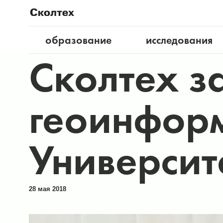
образование
исследования
Сколтех з
геоинфор
Университ
28 мая 2018