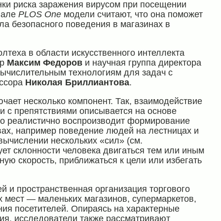
нки риска заражения вирусом при посещении
нале
PLOS One
модели считают, что она поможет
а безопасного поведения в магазинах в
олтеха в области искусственного интеллекта
ор
Максим Федоров
и научная группа директора
ычислительным технологиям для задач с
ессора
Николая Бриллиантова
.
чает несколько компонент. Так, взаимодействие
и с препятствиями описывается на основе
что реалистично воспроизводит формирование
вах, например поведение людей на лестницах и
вычислении нескольких «сил» (см.
ует склонности человека двигаться тем или иным
ю скорость, приближаться к цели или избегать
ей и пространственная организация торгового
х мест — маленьких магазинов, супермаркетов,
ия посетителей. Опираясь на характерные
ия, исследователи также рассматривают