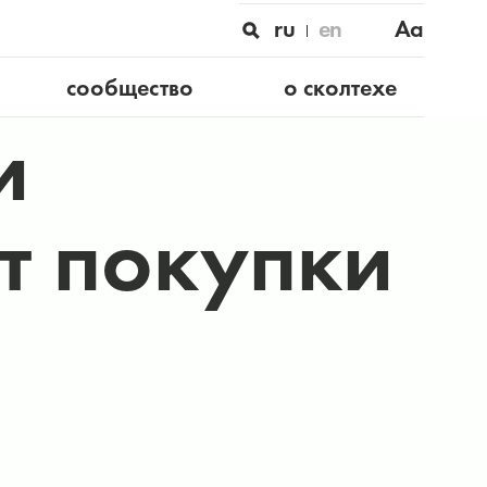
ru
en
Aa
сообщество
о сколтехе
и
т покупки