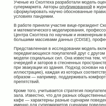
Ученые из Сколтеха разработали модель оце
супермаркета. Авторы
опубликованной
в жур
сформулировать научно обоснованные правил
условиях пандемии.
В работе приняли участие вице-президент Ск
и математического моделирования, професс
Центра Сколтеха по научным и инженерным в
большими массивами данных (CDISE), проф
Представленная в исследовании модель вклю
передвигающихся покупателей друг с другом 
модели социальных сил. Она известна тем, 
очередей и заторов в стесненных пространст
при эвакуации из здания. Подход основан на 
иллюстрацию), каждая из которых соответств
образом — например, поддерживать комфортну
препятствий.
Кроме того, учитывается стратегия покупател
зала. Известно, что для разных общественны
кафе — характерны разные сценарии поведен
именно для супермаркетов сценарии поведен