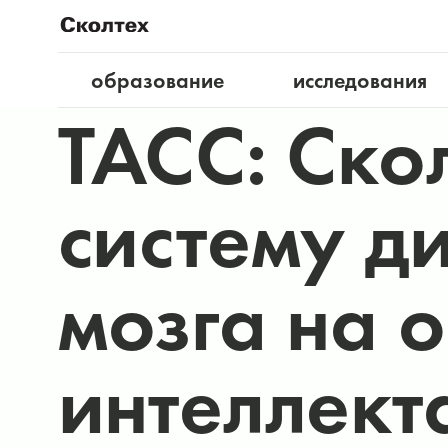
образование
исследования
ТАСС: Ско
систему д
мозга на 
интеллект