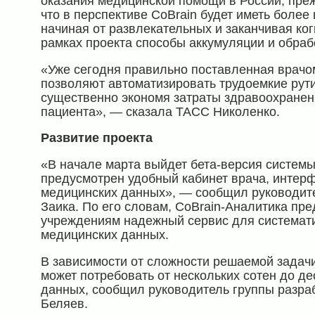
оказания медицинской помощи в России, преж
что в перспективе CoBrain будет иметь более
начиная от развлекательных и заканчивая ко
рамках проекта способы аккумуляции и обра
«Уже сегодня правильно поставленная врачом
позволяют автоматизировать трудоемкие рути
существенно экономя затраты здравоохранен
пациента», — сказала ТАСС Николенко.
Развитие проекта
«В начале марта выйдет бета-версия системы
предусмотрен удобный кабинет врача, интерф
медицинских данных», — сообщил руководит
Заика. По его словам, CoBrain-Аналитика пр
учреждениям надежный сервис для системат
медицинских данных.
В зависимости от сложности решаемой задачи
может потребовать от нескольких сотен до д
данных, сообщил руководитель группы разра
Беляев.