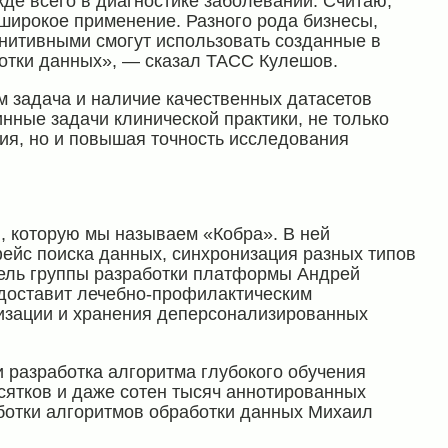
де всего в диагностике заболеваний. Считаю,
 широкое применение. Разного рода бизнесы,
гнитивными смогут использовать созданные в
ботки данных», — сказал ТАСС Кулешов.
 задача и наличие качественных датасетов
нные задачи клинической практики, не только
ия, но и повышая точность исследования
, которую мы называем «Кобра». В ней
ейс поиска данных, синхронизация разных типов
ель группы разработки платформы Андрей
едоставит лечебно-профилактическим
изации и хранения деперсонализированных
 разработка алгоритма глубокого обучения
есятков и даже сотен тысяч аннотированных
ботки алгоритмов обработки данных Михаил