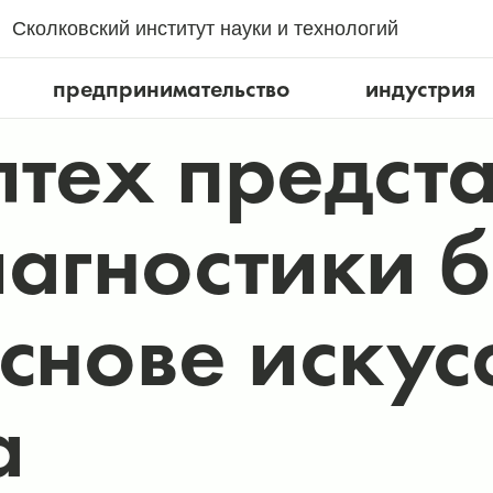
Сколковский институт науки и технологий
предпринимательство
индустрия
лтех предст
иагностики 
основе искус
а