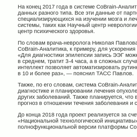
На конец 2017 года в системе CoBrain-Анали
данных разного типа. Все эти данные от пар
специализирующихся на изучении мозга и ле
системы, таких как Научный центр неврологи
центр психического здоровья.
По словам врача-невролога Николая Павлова
CoBrain-Аналитика, к примеру, для ускорен
«Для диагностики эпилепсии запись ЭЭГ може
в среднем, тратит 3-4 часа, а в сложных слу
интеллект позволяет автоматизировать рутин
в 10 и более раз», — пояснил ТАСС Павлов.
Также, по его словам, система CoBrain-Анали
диагностике и планировании лечения опухолей
других заболеваний. Также планируется, что 
прогноз в отношении течения заболевания и 
До конца 2018 года проект реализуется за сч
«Национальной технологической инициативы» 
полнофункциональной версии платформы CoBr