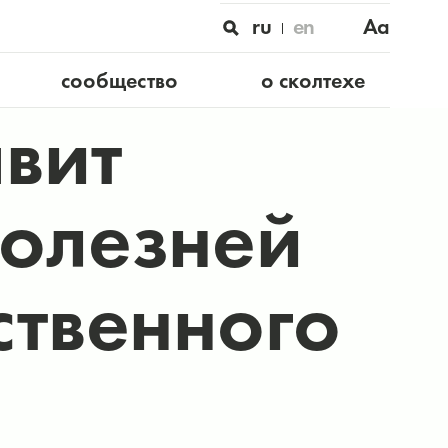
ru
en
Aa
сообщество
о сколтехе
авит
болезней
ственного