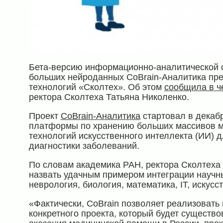
Бета-версию информационно-аналитической с
больших нейроданных CoBrain-Аналитика пред
технологий «Сколтех». Об этом
сообщила в ч
ректора Сколтеха Татьяна Николенко.
Проект
CoBrain-Аналитика
стартовал в декабр
платформы по хранению больших массивов м
технологий искусственного интеллекта (ИИ) д
диагностики заболеваний.
По словам академика РАН, ректора Сколтеха
назвать удачным примером интеграции научны
неврология, биология, математика, IT, искус
«Фактически, CoBrain позволяет реализовать
конкретного проекта, который будет существо