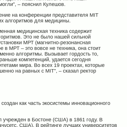
могли”, – пояснил Кулешов.
ение на конференции представителя MIT
их алгоритмов для медицины.
еменная медицинская техника содержит
горитмов. Это не было нашей сильной
 установки МРТ (магнитно-резонансная
 в МРТ – это вовсе не техника, она стоит
именно алгоритмы. Вызывает гордость то,
о раньше компетенций, удается сегодня
тетами мира. Во всех 19 проектах, которые
нно на равных с MIT”, – сказал ректор
 создан как часть экосистемы инновационного
 учрежден в Бостоне (США) в 1861 году. В
чусетс, США). В рейтинге лучших университетов