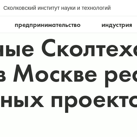
Сколковский институт науки и технологий
предпринимательство
индустрия
ные Сколтех
в Москве р
тных проект