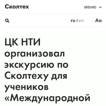
меню
ru
en
Aa
ЦК НТИ
организовал
экскурсию по
Сколтеху для
учеников
«Международной