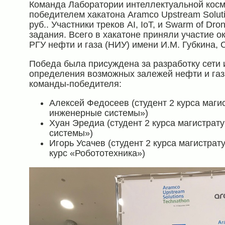
Команда Лаборатории интеллектуальной косм
победителем хакатона Aramco Upstream Solut
руб.. Участники треков AI, IoT, и Swarm of D
задания. Всего в хакатоне приняли участие о
РГУ нефти и газа (НИУ) имени И.М. Губкина, С
Победа была присуждена за разработку сети 
определения возможных залежей нефти и газ
команды-победителя:
Алексей Федосеев (студент 2 курса маг
инженерные системы»)
Хуан Эредиа (студент 2 курса магистра
системы»)
Игорь Усачев (студент 2 курса магистра
курс «Робототехника»)