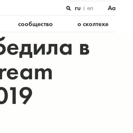
ru
en
Aa
сообщество
о сколтехе
бедила в
tream
019