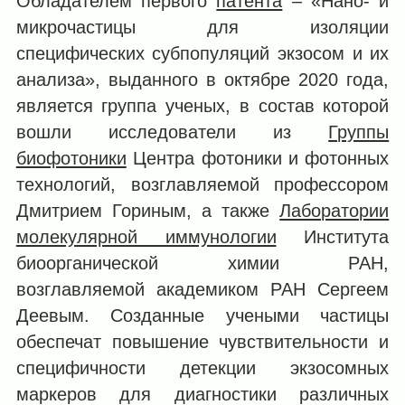
Обладателем первого
патента
– «Нано- и
микрочастицы для изоляции
специфических субпопуляций экзосом и их
анализа», выданного в октябре 2020 года,
является группа ученых, в состав которой
вошли исследователи из
Группы
биофотоники
Центра фотоники и фотонных
технологий, возглавляемой профессором
Дмитрием Гориным, а также
Лаборатории
молекулярной иммунологии
Института
биоорганической химии РАН,
возглавляемой академиком РАН Сергеем
Деевым. Созданные учеными частицы
обеспечат повышение чувствительности и
специфичности детекции экзосомных
маркеров для диагностики различных