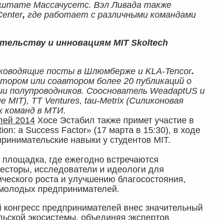
 штате Массачусетс. Вэл Ливада также
Center
,
где работает с различными командами
ательству и инновациям
MIT
Skoltech
руководящие посты в Шлюмберже и
KLA
-
Tencor
.
ором или соавтором более 20 публикаций о
ии полупроводников. Сооснователь
WeadaptUS
и
ие
MIT
),
TT
Ventures
,
tau
-
Metrix
(Силиконовая
х команд в МТИ.
лей 2014
Хосе Эстабил также примет участие в
on: a Success Factor» (17 марта в 15:30), в ходе
принимательские навыки у студентов MIT.
 площадка, где ежегодно встречаются
есторы, исследователи и идеологи для
ческого роста и улучшению благосостояния,
 молодых предпринимателей.
й конгресс предпринимателей внес значительный
ьской экосистемы, объединяя экспертов