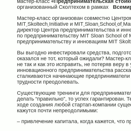
мастер-класс
«Предпринимательская стойк
организованный Сколтехом в рамках
Всемир
Мастер-класс организован совместно Центро
MIT
Skoltech
Initiative и MIT
Sloan
School
of
Ma
директор Центра предпринимательства и инн
по предпринимательству MIT Sloan School o
предпринимательству и инновациям MIT Skoltech
Вы выгодно инвестировали средства, подгото
оказался не тот, который ожидали? Мастер-к
не так и как это исправить, не потеряв веру 
инновационного предпринимательства расскаж
сталкиваются начинающие предприниматели пр
трудности преодолевать.
Существующие тренинги для предпринимател
делать “правильно”, то успех гарантирован. 
ходе создания любой стартап-компании сущест
кажутся почти непреодолимыми:
– привлечение капитала, когда кажется, что п