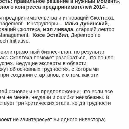
ость: правильное решение в нужный момент
»,
ного конгресса предпринимателей 2014
.
м предпринимательства и инноваций Сколтеха,
nagement. Инструкторы –
Илья Дубинский
,
оваций Сколтеха,
Вэл Ливада
, старший лектор
f Management,
Хосе Эстабил
, Директор по
 Initiative.
вили грамотный бизнес-план, но результат
ласс Сколтеха поможет разобраться, что пошло
в успех. Ведущие эксперты в области
ут об основных трудностях, с которыми
и создании стартапов, и о том, как эти
ей основаны на предположении, что если все
Тем не менее, неудачи и ошибки неизбежны. В
вует три критических этапа, когда трудности
роект не заинтересует ни одного инвестора;