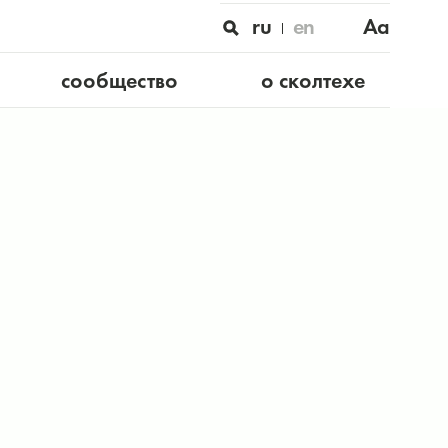
ru
en
Aa
сообщество
о сколтехе