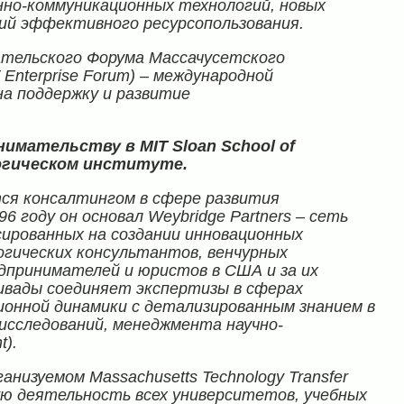
но-коммуникационных технологий, новых
ий эффективного ресурсопользования.
тельского Форума Массачусетского
Enterprise
Forum
) – международной
на поддержку и развитие
инимательству в
MIT
Sloan
School
of
огическом институте.
ся консалтингом в сфере развития
96 году он основал
Weybridge
Partners
– сеть
сированных на создании инновационных
огических консультантов, венчурных
едпринимателей и юристов в США и за их
ивады соединяет экспертизы в сферах
ионной динамики с детализированным знанием в
исследований, менеджмента научно-
t
).
рганизуемом
Massachusetts
Technology
Transfer
ую деятельность всех университетов, учебных