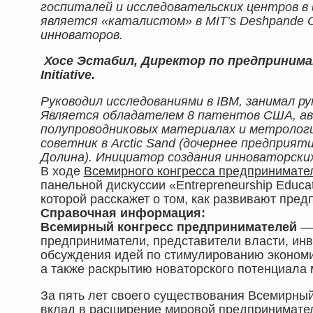
госпиталей и исследовательских центров в
является «каталистом» в
MIT
’
s
Deshpande
инноваторов.
Хосе Эстабил, Директор по предприним
Initiative
.
Руководил исследованиями в
IBM
, занимал 
Является обладателем 8 патентов США, авт
полупроводниковых материалах и метролог
советник в
Arctic
Sand
(дочернее предприят
Долина). Инициатор создания инноваторски
В ходе
Всемирного конгресса предпринимате
панельной дискуссии «Entrepreneurship Educati
которой расскажет о том, как развивают пред
Справочная информация:
Всемирный конгресс предпринимателей
—
предприниматели, представители власти, инв
обсуждения идей по стимулированию экономи
а также раскрытию новаторского потенциала
За пять лет своего существования Всемирны
вклад в расширение мировой предпринимател