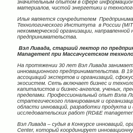
значительным опытом в сфере информацион
материалов, чистой энергетики и технолог
Илья является соучредителем Предпринима
Технологического Института в России (
MIT
некоммерческой организации, направленной 
предпринимательства.
Вэл Ливада, старший лектор по предпр
Management
при Массачусетском технол
На протяжении 30 лет Вэл Ливада занимает
инновационного предпринимательства. В 19
ассоциаций экспертов и организаций, сфоку
экосистем. Сеть включает бизнес и технол
капиталистов и бизнес-ангелов, ученых, пр
пределами. Профессиональный опыт Вэла Л
стратегического планирования и организац
области инноваций, разработки продукта и 
исследовательских работ (
RD
&
E
managemen
Вэл Ливада – судья в Конкурсе инноваций, о
Center
, который координирует инновационн