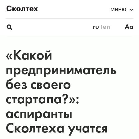
меню
ru
en
Aa
«Какой
предприниматель
без своего
стартапа?»:
аспиранты
Сколтеха учатся