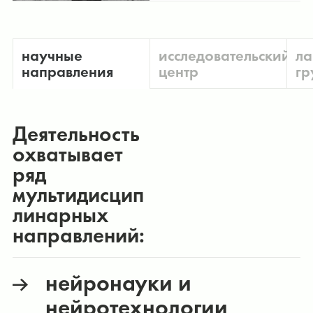
научные
исследовательский
ла
направления
центр
гр
Деятельность
охватывает
ряд
мультидисцип
линарных
направлений:
нейронауки и
нейротехнологии