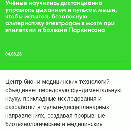
ти
Учёные научились дистанционно
У
и
управлять дыханием и пульсом мыши,
п
чтобы испытать безопасную
о
альтернативу электродам в мозге при
м
эпилепсии и болезни Паркинсона
04.08.26
16
Центр био- и медицинских технологий
объединяет передовую фундаментальную
науку, прикладные исследования и
разработки в мульти-дисциплинарных
направлениях, создавая прорывные
биотехнологические и медицинские