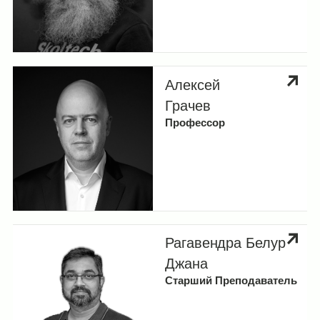
здоровья
Лаборатория масс-спектрометрии
Группа Дмитрия Первушина
Алексей
Группа Петра Попова
Грачев
Профессор
Группа Олега Сергеева
Группа Петра Сергиева
Группа Натальи Струшкевич
Группа Екатерины Храмеевой
Рагавендра Белур
Группа Дмитрия Чудакова
Джана
Старший Преподаватель
Науки об окружающей среде и
цифровизация