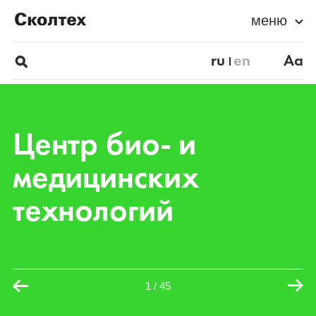
меню
ru
en
Aa
Центр био- и
медицинских
технологий
1
/
45