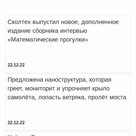
Сколтех выпустил новое, дополненное
издание сборника интервью
Год
«Математические прогулки»
2022
Применить фильтры
2021
22.12.22
2020
Предложена наноструктура, которая
греет, мониторит и упрочняет крыло
2019
самолёта, лопасть ветряка, пролёт моста
2018
2017
22.12.22
2016