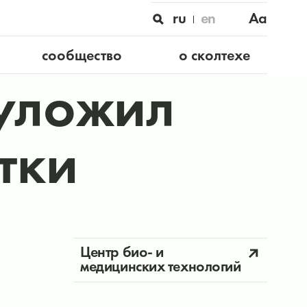
ru
en
Aa
сообщество
о сколтехе
 уложил
тки
Центр био- и
медицинских технологий