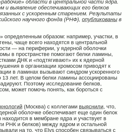
«рабочие» области в центральной части ядра.
м и выявление обеспечивающих его белков
вязанных с ускоренным старением. Результаты
сийского
научного фонда (РНФ),
опубликованы
в
» определенным образом: например, участки, в
гены, чаще всего находятся в центральной
ости — на периферии, у ядерной оболочки
омы в пространстве помогают белки ламины,
стками ДНК и «подтягивают» их к ядерной
арушения в организации хромосом приводят к
тации в ламинах вызывают синдром ускоренного
 13 лет. В целом белки ламины ассоциированы
радируют. Поэтому исследование белков,
м, может помочь понять, как бороться с
ехнологий
(Москва) с коллегами
выяснили
, что,
дерной оболочке обеспечивает еще один белок
н находится в мембране ядра и участвует в
ти РНК и белков) между ядром и остальной
азывали
на то, что Elys способен связываться с