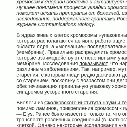
хромосом к ядерной оболочке и активирует 
Лучшее понимание процесса укладки хромосо
поможет искать препараты от болезней, с
исследования,
поддержанного
грантами
Рос
ж
урнале Communications Biology.
В ядрах живых клеток хромосомы «упакованы
которых располагаются активно работающие 
области ядра, а «молчащие» последовательн
(мембраны). Правильно распределить хромос
которые взаимодействуют с неактивными уча
мембране. Исследования
показывают
, что н
различным заболеваниям. Так, например, му
старения, с которым люди редко доживают до
со старением, поскольку с возрастом они дег
обеспечивающих правильную упаковку хромосо
синдромом ускоренного старения.
Биологи из
Сколковского института науки и т
помимо ламинов, прикрепление хромосом к я
— Elys. Ранее было известно только то, что о
транспорте различных соединений (в частнос
клеткой. Однако некоторые исследования
ук