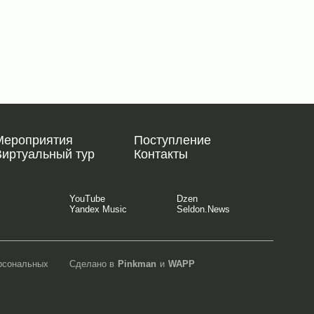
Рисунок 3. Анна Кононкова. Источник: Екатерина Храмеева.
Мероприятия
Поступление
Виртуальный тур
Контакты
YouTube
Dzen
Yandex Music
Seldon.News
ерсональных
Сделано в
Pinkman
и
WAPP