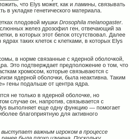
жить, что Elys может, как и ламины, связывать
ть в укладке генетического материала.
летках плодовой мушки
Drosophila melanogaster
.
 слюнных желез дрозофил ген, отвечающий за
летки, в которых этот белок отсутствовал. Далее
ядрах таких клеток с клетками, в которых Elys
осомы, в норме связанные с ядерной оболочкой,
дра. Это подтверждает предположение о том, что
асткам хромосом, которые связываются с
лизи ядерной оболочки, была неактивна. Таким
е» гены подальше от центра ядра.
ится не только в ядерной оболочке, но
том случае он, напротив, связывается с
Elys выполняет еще одну функцию — помогает
иболее благоприятную для активного
s выступает важным игроком в процессе
 ранее была плохо изучена. Поскольку