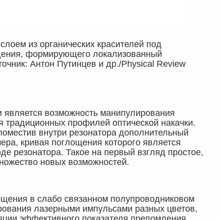
слоем из органических красителей под
дения, формирующего локализованный
очник: Антон Путинцев и др./Physical Review
и является возможность манипулирования
я традиционных профилей оптической накачки.
 поместив внутри резонатора дополнительный
ера, кривая поглощения которого является
де резонатора. Такое на первый взгляд простое,
множество новых возможностей.
ощения в слабо связанном полупроводниковом
рования лазерными импульсами разных цветов,
яции эффективного показателя преломления