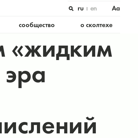
ru
en
Aa
сообщество
о сколтехе
м «жидким
 эра
числений