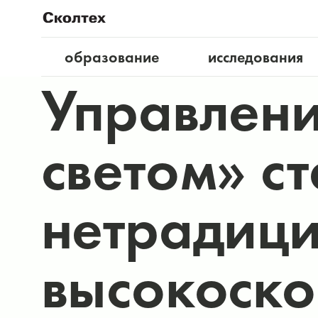
образование
исследования
Управлени
светом» ст
нетрадиц
высокоско