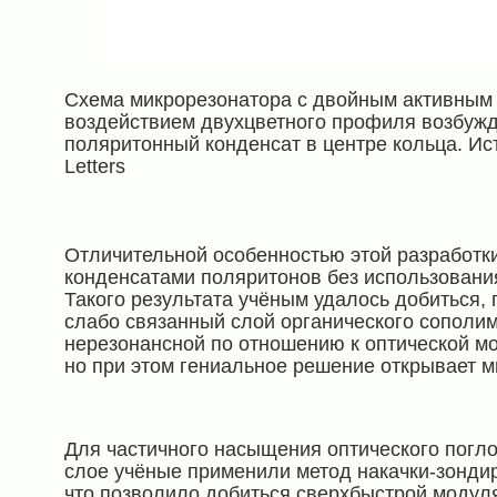
Схема микрорезонатора с двойным активным 
воздействием двухцветного профиля возбуж
поляритонный конденсат в центре кольца. Ист
Letters
Отличительной особенностью этой разработк
конденсатами поляритонов без использовани
Такого результата учёным удалось добиться,
слабо связанный слой органического сополим
нерезонансной по отношению к оптической мо
но при этом гениальное решение открывает 
Для частичного насыщения оптического погл
слое учёные применили метод накачки-зонди
что позволило добиться сверхбыстрой модул