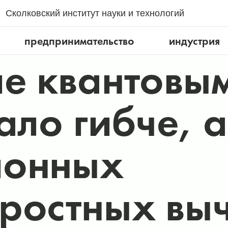
Сколковский институт науки и технологий
предпринимательство
индустрия
е квантовы
ало гибче, а
ионных
ростных вы