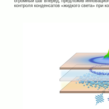
огромный шаг вперёд, предложив инновацион
контроля конденсатов «жидкого света» при к