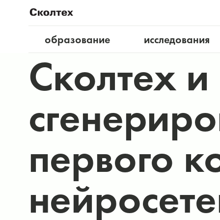
образование
исследования
Сколтех и
сгенериро
первого к
нейросете