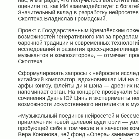
нас, и мы рады, что получилось воплотить на
оценили то, как ИИ взаимодействует с богат
Значительный вклад в разработку нейросетев
Сколтеха Владислав Громадский.
Проект с Государственным Кремлёвским орке
возможностей генеративного ИИ за пределам
барочной традиции и современных технологи
исследований и развития кросс-дисциплинар
музыкантов и композиторов», — отмечает пр
Сколтеха.
Сформулировать запросы к нейросети иссле
китайский композитор, вдохновившая ИИ на 
арфы конгоу, флейты ди и шэна — древних н
напоминает орган. На концерте прозвучали б
сочинения Дуань Юй Цянь и эксперименты не
возможности искусственного интеллекта в му
«Музыкальный поединок нейросетей и бессмер
привлечения новой целевой аудитории — ув
пробующей себя в том числе и в качестве ком
Вера Кононова, чей фонд «Опера» занимаетс