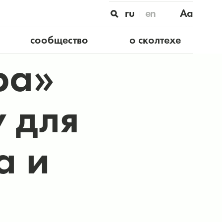
ru
en
Aa
сообщество
о сколтехе
ра»
 для
а и