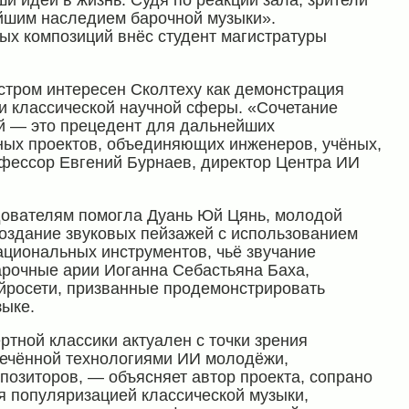
ши идеи в жизнь. Судя по реакции зала, зрители
ейшим наследием барочной музыки».
ых композиций внёс студент магистратуры
стром интересен Сколтеху как демонстрация
и классической научной сферы. «Сочетание
й — это прецедент для дальнейших
ных проектов, объединяющих инженеров, учёных,
офессор Евгений Бурнаев, директор Центра ИИ
дователям помогла Дуань Юй Цянь, молодой
создание звуковых пейзажей с использованием
ациональных инструментов, чьё звучание
арочные арии Иоганна Себастьяна Баха,
йросети, призванные продемонстрировать
зыке.
тной классики актуален с точки зрения
лечённой технологиями ИИ молодёжи,
позиторов, — объясняет автор проекта, сопрано
я популяризацией классической музыки,