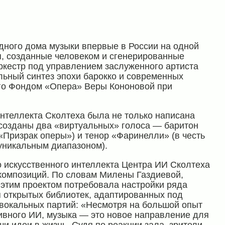
ного дома музыки впервые в России на одной
я, созданные человеком и сгенерированные
ркестр под управлением заслуженного артиста
ьный синтез эпохи барокко и современных
ого Фондом «Опера» Веры Кононовой при
интеллекта Сколтеха была не только написана
ссозданы два «виртуальных» голоса — баритон
«Призрак оперы») и тенор «Фаринелли» (в честь
 уникальным диапазоном).
 искусственного интеллекта Центра ИИ Сколтеха
композиций. По словам Милены Газдиевой,
 этим проектом потребовала настройки ряда
 открытых библиотек, адаптированных под
 вокальных партий: «Несмотря на большой опыт
ивного ИИ, музыка — это новое направление для