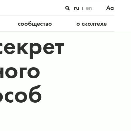
ru
en
Aa
сообщество
о сколтехе
секрет
ного
особ