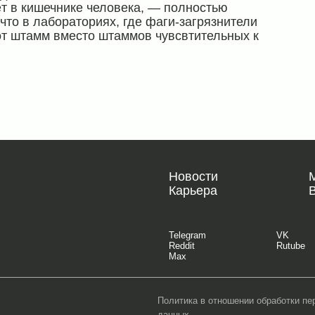
т в кишечнике человека, — полностью
 что в лабораториях, где фаги-загрязнители
от штамм вместо штаммов чувсвтительных к
Новости
Карьера
Telegram
VK
Reddit
Rutube
Max
Политика в отношении обработки п
данных