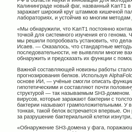
РФ в области науки и инноваций для молодых
Калининграде новый фаг, названный KanT1 в 
заражает широкий круг штаммов кишечной пал
лабораториях, и устойчив ко многим методам
«Мы обнаружили, что KanT1 постоянно контам
точкой для системного изучения его генома. Ч
мы решили попробовать установить, что дела
Исаев. — Оказалось, что стандартные метод
последовательности, не выявляли многие ва
обнаружить и предсказать их функции с помо
Важной составляющей новизны работы стало 
прогнозирования белков. Используя AlphaFol
основе ИИ, — учёные смогли описать функции
гипотетическими и составляют почти половин
структурой — так называемым SH3-доменом. 
вирусов, которые заражают бактерии с толст
бактерии называют грамположительными. У ви
тонкая, такой белок встречается впервые. О
за разрушение бактериальной клетки изнутри
«Обнаружение SH3-домена у фага, поражающ