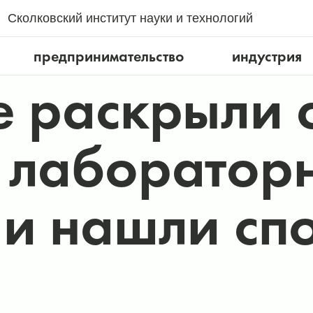
Сколковский институт науки и технологий
предпринимательство
индустрия
е раскрыли 
 лаборатор
 и нашли сп