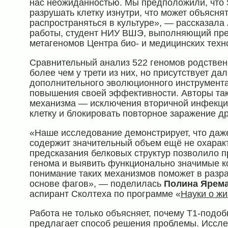
нас неожиданностью. Мы предположили, что 
разрушать клетку изнутри, что может объясня
распространяться в культуре», — рассказала
работы, студент НИУ ВШЭ, выполняющий пре
метагеномов Центра био- и медицинских техн
Сравнительный анализ 522 геномов родствен
более чем у трети из них, но присутствует дал
дополнительного эволюционного инструмента
повышения своей эффективности. Авторы так
механизма — исключения вторичной инфекции
клетку и блокировать повторное заражение д
«Наше исследование демонстрирует, что даже
содержит значительный объем ещё не охарак
предсказания белковых структур позволило п
генома и выявить функционально значимые к
понимание таких механизмов поможет в разр
основе фагов», — поделилась
Полина Ярем
аспирант Сколтеха по программе «
Науки о жи
Работа не только объясняет, почему T1-подо
предлагает способ решения проблемы. Иссле