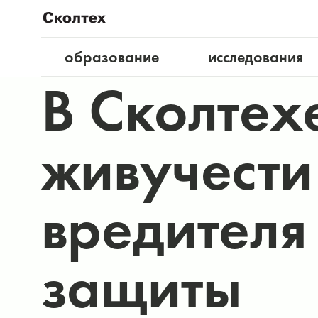
образование
исследования
В Сколтех
живучести
вредителя
защиты