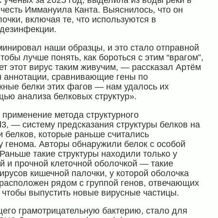
 учёных за 2025 год, выделила из воды реки в
честь Иммануила Канта. Выяснилось, что он
очки, включая те, что используются в
 дезинфекции.
инировал наши образцы, и это стало отправной
тобы лучше понять, как бороться с этим “врагом”,
ет этот вирус таким живучим, — рассказал Артём
ы аннотации, сравнивающие гены по
жные белки этих фагов — нам удалось их
щью анализа белковых структур».
применение метода структурного
d3, — систему предсказания структуры белков на
 белков, которые раньше считались
у генома. Авторы обнаружили белок с особой
Раньше такие структуры находили только у
ой и прочной клеточной оболочкой — такие
русов кишечной палочки, у которой оболочка
н расположен рядом с группой генов, отвечающих
, чтобы выпустить новые вирусные частицы.
его грамотрицательную бактерию, стало для