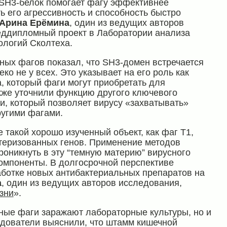
SH3-белок помогает фагу эффективнее
ть его агрессивность и способность быстро
Арина Ерёмина
, один из ведущих авторов
ддипломный проект в Лаборатории анализа
ологий Сколтеха.
ных фагов показал, что SH3-домен встречается
еко не у всех. Это указывает на его роль как
, который фаги могут приобретать для
же уточнили функцию другого ключевого
, который позволяет вирусу «захватывать»
ругими фагами.
 такой хорошо изученный объект, как фаг Т1,
теризованных генов. Применение методов
роникнуть в эту “темную материю” вирусного
омпоненты. В долгосрочной перспективе
аботке новых антибактериальных препаратов на
а
, один из ведущих авторов исследования,
зни
».
бные фаги заражают лабораторные культуры, но и
дователи выяснили, что штамм кишечной