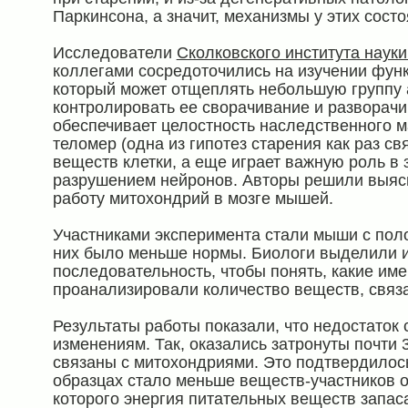
Паркинсона, а значит, механизмы у этих сост
Исследователи
Сколковского института науки
коллегами сосредоточились на изучении фун
который может отщеплять небольшую группу 
контролировать ее сворачивание и разворачив
обеспечивает целостность наследственного 
теломер (одна из гипотез старения как раз св
веществ клетки, а еще играет важную роль в 
разрушением нейронов. Авторы решили выясни
работу митохондрий в мозге мышей.
Участниками эксперимента стали мыши с полом
них было меньше нормы. Биологи выделили 
последовательность, чтобы понять, какие им
проанализировали количество веществ, связ
Результаты работы показали, что недостаток 
изменениям. Так, оказались затронуты почти 3
связаны с митохондриями. Это подтвердилос
образцах стало меньше веществ-участников 
которого энергия питательных веществ запас