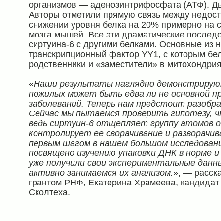
организмов — аденозинтрифосфата (АТФ). Ды
Авторы отметили прямую связь между недост
снижении уровня белка на 20% примерно на с
мозга мышей. Все эти драматические последс
сиртуина-6 с другими белками. Основные из 
транскрипционный фактор YY1, с которым бело
родственники и «заместители» в митохондриях
«
Наши результаты наглядно демонстрируют,
пожилых может быть едва ли не основной п
заболеваний. Теперь нам предстоит разобра
Сейчас мы пытаемся проверить гипотезу, ч
ведь сиртуин-6 отщепляет группу атомов о
контролирует ее сворачивание и разворачи
первым шагом в нашем большом исследован
посвящено изучению упаковки ДНК в норме и
уже получили свои экспериментальные данные
активно занимаемся их анализом.
», — расск
грантом РНФ, Екатерина Храмеева, кандидат 
Сколтеха.