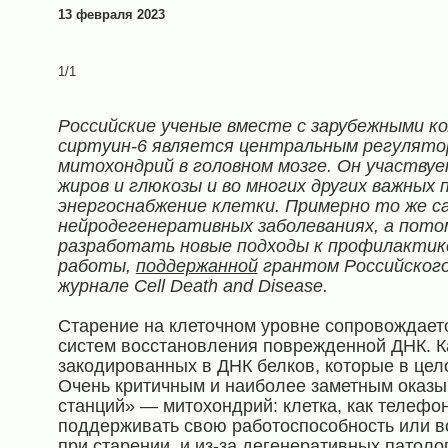
13 февраля 2023
1/1
Российские ученые вместе с зарубежными ко
сиртуин-6 является центральным регулято
митохондрий в головном мозге. Он участву
жиров и глюкозы и во многих других важных 
энергоснабжение клетки. Примерно то же с
нейродегенеративных заболеваниях, а пото
разработать новые подходы к профилактике
работы,
поддержанной
грантом Российского
журнале Cell Death and Disease.
Старение на клеточном уровне сопровождаетс
систем восстановления поврежденной ДНК. К
закодированных в ДНК белков, которые в цел
Очень критичным и наиболее заметным оказы
станций» — митохондрий: клетка, как телефо
поддерживать свою работоспособность или во
при старении, и из-за дегенеративных патол