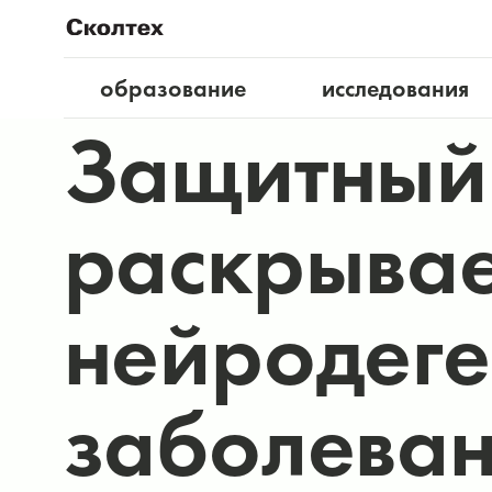
образование
исследования
Защитный 
раскрывае
нейродег
заболева