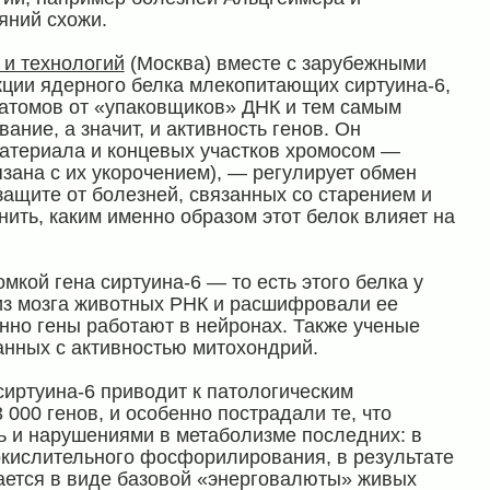
ояний схожи.
 и технологий
(Москва) вместе с зарубежными
кции ядерного белка млекопитающих сиртуина-6,
атомов от «упаковщиков» ДНК и тем самым
ание, а значит, и активность генов. Он
материала и концевых участков хромосом —
язана с их укорочением), — регулирует обмен
защите от болезней, связанных со старением и
ть, каким именно образом этот белок влияет на
кой гена сиртуина-6 — то есть этого белка у
из мозга животных РНК и расшифровали ее
енно гены работают в нейронах. Также ученые
анных с активностью митохондрий.
сиртуина-6 приводит к патологическим
 000 генов, и особенно пострадали те, что
ь и нарушениями в метаболизме последних: в
окислительного фосфорилирования, в результате
ается в виде базовой «энерговалюты» живых