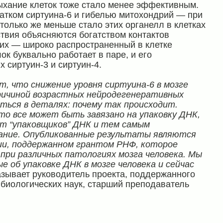
хание клеток тоже стало менее эффективным.
атком сиртуина-6 и гибелью митохондрий — при
только же меньше стало этих органелл в клетках
твия объясняются богатством контактов
них — широко распространенный в клетке
к буквально работает в паре, и его
 сиртуин-3 и сиртуин-4.
 что снижение уровня сиртуина-6 в мозге
ричиной возрастных нейродегенеративных
ться в деталях: почему так происходит.
то все может быть завязано на упаковку ДНК,
т “упаковщиков” ДНК и тем самым
вание. Опубликованные результаты являются
ии, поддержанном грантом РНФ, которое
 при различных патологиях мозга человека. Мы
 об упаковке ДНК в мозге человека и сейчас
азывает руководитель проекта, поддержанного
биологических наук, старший преподаватель