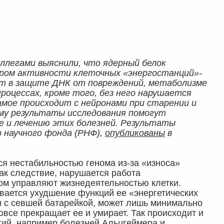
ллегами выяснили, что ядерный белок
ром активности клеточных «энергостанций»-
ет в защите ДНК от повреждений, метаболизме
процессах, кроме того, без него нарушается
амое происходит с нейронами при старении и
му результаты исследования помогут
 и лечению этих болезней. Результаты
 научного фонда (РНФ),
опубликованы
в
я нестабильностью генома из-за «износа»
ак следствие, нарушается работа
ом управляют жизнедеятельностью клетки.
вается ухудшение функций ее «энергетических
н с севшей батарейкой, может лишь минимально
все прекращает ее и умирает. Так происходит и
огий, например болезней Альцгеймера и