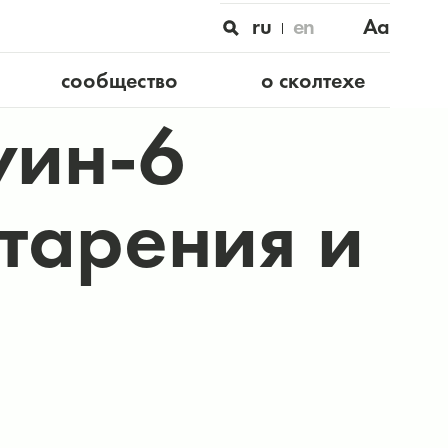
ru
en
Aa
сообщество
о сколтехе
уин-6
тарения и