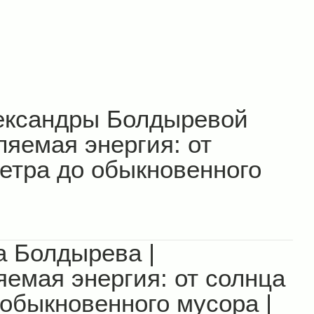
ександры Болдыревой
яемая энергия: от
етра до обыкновенного
а Болдырева |
емая энергия: от солнца
 обыкновенного мусора |