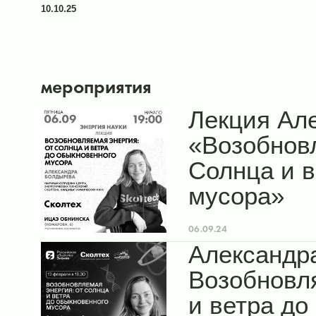
10.10.25
мероприятия
Лекция Ал
«Возобновл
Солнца и в
мусора»
06.09.24
Александр
Возобновля
и ветра до