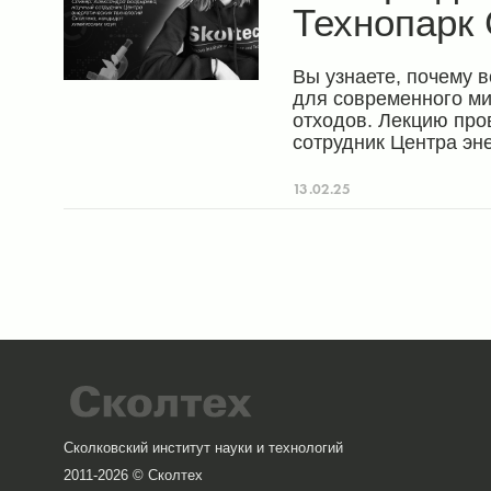
Технопарк 
Вы узнаете, почему 
для современного ми
отходов. Лекцию проведёт Александра Болдырева — научный
сотрудник Центра эн
химических наук, со
питания умных устро
13.02.25
Сколковский институт науки и технологий
2011-2026 © Сколтех