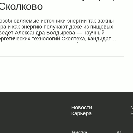
Сколково
возобновляемые источники энергии так важны
ра и как энергию получают даже из пищевых
ергетических технологий Сколтеха, кандидат
основатель стартапа «Сансенс-фотомодули для
йств».
Новости
Карьера
Telegram
VK