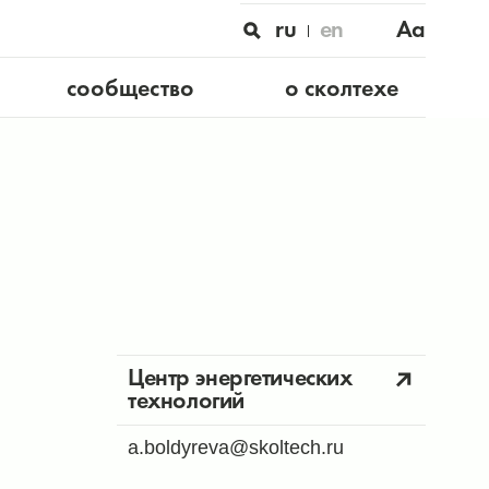
ru
en
Aa
сообщество
о сколтехе
Центр энергетических
технологий
a.boldyreva@skoltech.ru