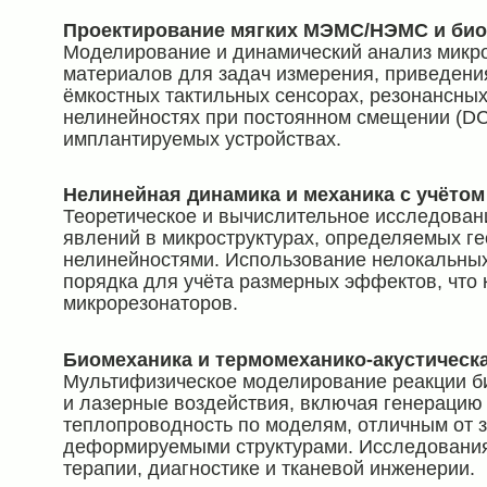
Проектирование мягких МЭМС/НЭМС и би
Моделирование и динамический анализ микро
материалов для задач измерения, приведения
ёмкостных тактильных сенсорах, резонансных
нелинейностях при постоянном смещении (DC 
имплантируемых устройствах.
Нелинейная динамика и механика с учёто
Теоретическое и вычислительное исследован
явлений в микроструктурах, определяемых г
нелинейностями. Использование нелокальных
порядка для учёта размерных эффектов, что 
микрорезонаторов.
Биомеханика и термомеханико-акустическ
Мультифизическое моделирование реакции би
и лазерные воздействия, включая генерацию 
теплопроводность по моделям, отличным от з
деформируемыми структурами. Исследования
терапии, диагностике и тканевой инженерии.