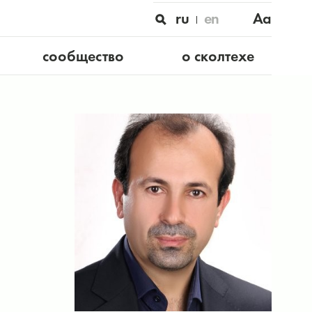
ru
en
Aa
сообщество
о сколтехе