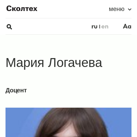
меню
ru
en
Aa
Мария Логачева
Доцент