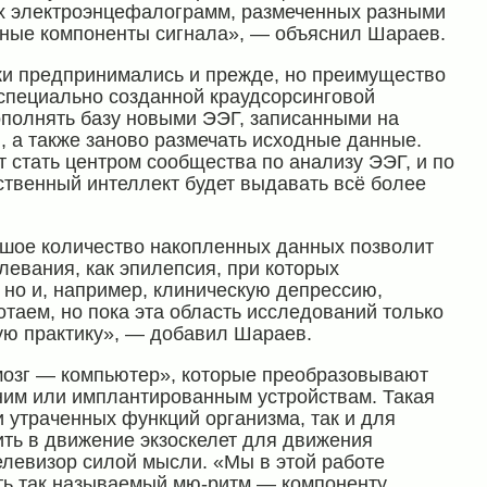
ях электроэнцефалограмм, размеченных разными
льные компоненты сигнала», — объяснил Шараев.
ки предпринимались и прежде, но преимущество
 специально созданной краудсорсинговой
ополнять базу новыми ЭЭГ, записанными на
, а также заново размечать исходные данные.
т стать центром сообщества по анализу ЭЭГ, и по
ственный интеллект будет выдавать всё более
ьшое количество накопленных данных позволит
левания, как эпилепсия, при которых
 но и, например, клиническую депрессию,
таем, но пока эта область исследований только
ую практику», — добавил Шараев.
озг — компьютер», которые преобразовывают
шним или имплантированным устройствам. Такая
и утраченных функций организма, так и для
ить в движение экзоскелет для движения
елевизор силой мысли. «Мы в этой работе
ать так называемый мю-ритм — компоненту