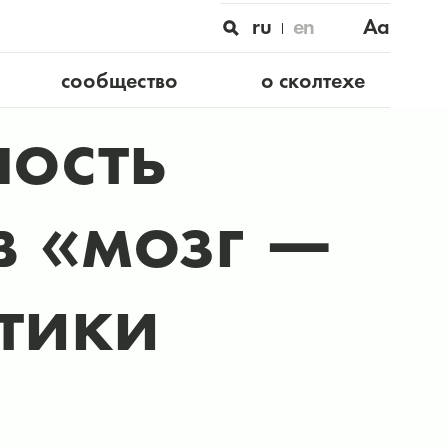
ru
en
Aa
сообщество
о сколтехе
ость
в «мозг —
тики