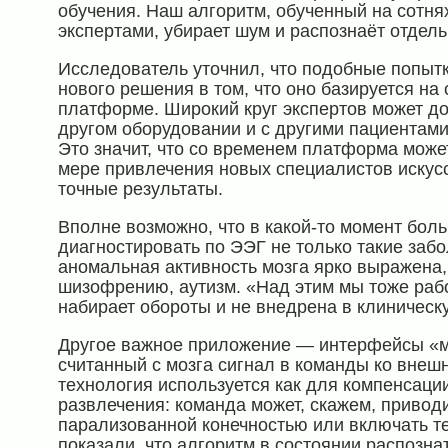
обучения. Наш алгоритм, обученный на сотн
экспертами, убирает шум и распознаёт отде
Исследователь уточнил, что подобные попыт
нового решения в том, что оно базируется на
платформе. Широкий круг экспертов может д
другом оборудовании и с другими пациентами
Это значит, что со временем платформа може
мере привлечения новых специалистов искус
точные результаты.
Вполне возможно, что в какой-то момент бол
диагностировать по ЭЭГ не только такие забо
аномальная активность мозга ярко выражена,
шизофрению, аутизм. «Над этим мы тоже рабо
набирает обороты и не внедрена в клиническ
Другое важное приложение — интерфейсы «м
считанный с мозга сигнал в команды ко вне
технология используется как для компенсаци
развлечения: команда может, скажем, привод
парализованной конечностью или включать т
показали, что алгоритм в состоянии распозн