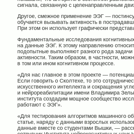
сигнала, связанную с целенаправленным дви
Другое, смежное применение ЭЭГ — постинсу
обучается вызывать активность в пострадавш
При этом он использует графически представ
Фундаментальные исследования когнитивных
на данные ЭЭГ. К этому направлению относит
подопытные выполняют разного рода задачи в
активности. Таким образом, в частности, мож
в том или ином когнитивном процессе.
«Для нас главное в этом проекте — потенци
Если говорить о Сколтехе, то это сотруднич
искусственного интеллекта и сокращения угл
и нейрореабилитации имени Владимира Зельм
института создадим мощное сообщество иссл
работают с ЭЭГ».
«Для тестирования алгоритмов машинного о
статье, наряду с данными взрослых использ
данные вместе со студентами Вышки, — расск
сотрудник Института нейрокогнитивных нау