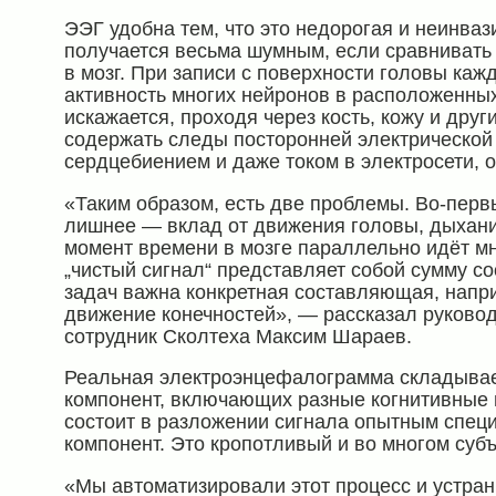
ЭЭГ удобна тем, что это недорогая и неинва
получается весьма шумным, если сравнивать
в мозг. При записи с поверхности головы ка
активность многих нейронов в расположенных
искажается, проходя через кость, кожу и друг
содержать следы посторонней электрической 
сердцебиением и даже током в электросети, 
«Таким образом, есть две проблемы. Во-первых
лишнее — вклад от движения головы, дыхания
момент времени в мозге параллельно идёт м
„чистый сигнал“ представляет собой сумму с
задач важна конкретная составляющая, напр
движение конечностей», — рассказал руково
сотрудник Сколтеха Максим Шараев.
Реальная электроэнцефалограмма складывает
компонент, включающих разные когнитивные
состоит в разложении сигнала опытным спец
компонент. Это кропотливый и во многом суб
«Мы автоматизировали этот процесс и устра