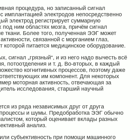
зивная процедура, но записанный сигнал
 с имплантацией электродов непосредственно
ждый электрод регистрирует суммарную
 под ним областях мозга, причём сигнал
ие ткани. Более того, полученная ЭЭГ может
активности, связанной с морганием глаз,
от которой питается медицинское оборудование.
, сигнал „грязный“, и из него надо вычесть всё
, потоотделения и т. д. Во-вторых, в каждый
ножество когнитивных процессов, поэтому даже
оответствующих им компонент. Для некоторых
имер моторная активность, отвечающая за
дитель исследования, старший научный
ся из ряда независимых друг от друга
 процессы и шумы. Предобработка ЭЭГ обычно
иалистом, который оценивает вклады разных
ъективный анализ.
нили субъективность при помощи машинного