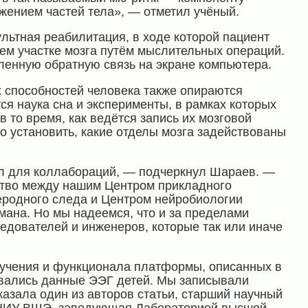
жением частей тела», — отметил учёный.
льтная реабилитация, в ходе которой пациент
ем участке мозга путём мыслительных операций.
ленную обратную связь на экране компьютера.
 способностей человека также опираются
ся наука сна и эксперименты, в рамках которых
 то время, как ведётся запись их мозговой
но установить, какие отделы мозга задействованы
ал для коллабораций, — подчеркнул Шараев. —
ество между нашим
Центром прикладного
еродного следа
и Центром нейробиологии
ана. Но мы надеемся, что и за пределами
едователей и инженеров, которые так или иначе
бучения и функционала платформы, описанных в
овались данные ЭЭГ детей. Мы записывали
азала один из авторов статьи, старший научный
к НИУ ВШЭ, заведующая Лабораторией высшей