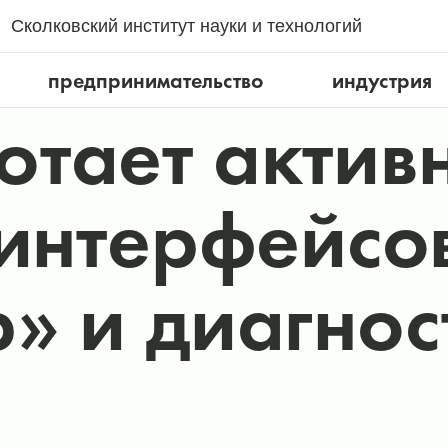
Сколковский институт науки и технологий
предпринимательство
индустрия
тает активн
 интерфейсо
» и диагнос