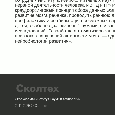
нервной деятельности человека ИВНД и НФ 
краудсорсинговый принцип сбора данных ЭЭГ
развитие мозга ребёнка, проводить раннюю 
профилактику и реабилитацию возможных нар
детей, особенно „загрязнены“ шумами, связа
исследований. Разработка автоматизированн
признаков нарушений активности мозга — од
нейробиологии развития».
Сколковский институт науки и технологий
2011-2026 © Сколтех