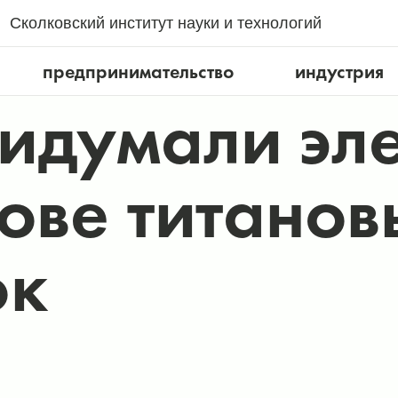
Сколковский институт науки и технологий
предпринимательство
индустрия
идумали эл
нове титано
ок