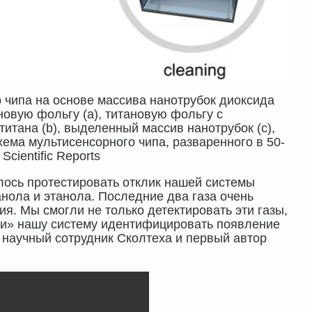
о чипа на основе массива нанотрубок диоксида
ановую фольгу (а), титановую фольгу с
тана (b), выделенный массив нанотрубок (с),
хема мультисенсорного чипа, разваренного в 50-
cientific Reports
лось протестировать отклик нашей системы
нола и этанола. Последние два газа очень
ия. Мы смогли не только детектировать эти газы,
или» нашу систему идентифицировать появление
т научный сотрудник Сколтеха и первый автор