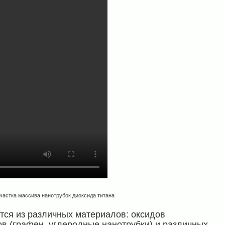
частка массива нанотрубок диоксида титана
ся из различных материалов: оксидов
в (графен, углеродные нанотрубки) и различных