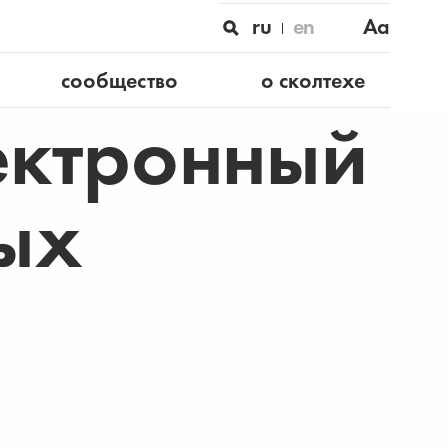
ru
en
Aa
сообщество
о сколтехе
ектронный
вых