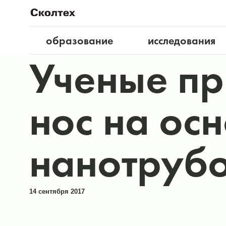
образование
исследования
Ученые пр
нос на ос
нанотруб
14 сентября 2017