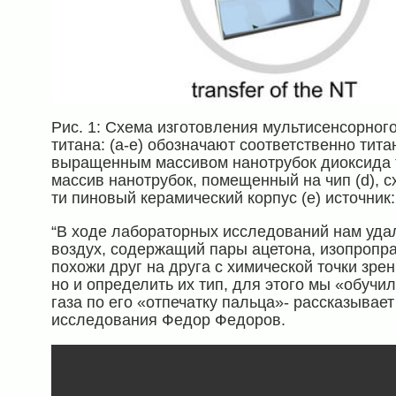
Рис. 1: Cхема изготовления мультисенсорног
титана: (a-e) обозначают соответственно тит
выращенным массивом нанотрубок диоксида ти
массив нанотрубок, помещенный на чип (d), с
ти пиновый керамический корпус (е) источник: S
“В ходе лабораторных исследований нам уда
воздух, содержащий пары ацетона, изопропра
похожи друг на друга с химической точки зрен
но и определить их тип, для этого мы «обуч
газа по его «отпечатку пальца»- рассказывае
исследования Федор Федоров.