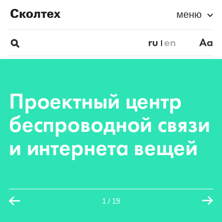
меню
ru
en
Aa
Проектный центр
беспроводной связи
и интернета вещей
1
/
19