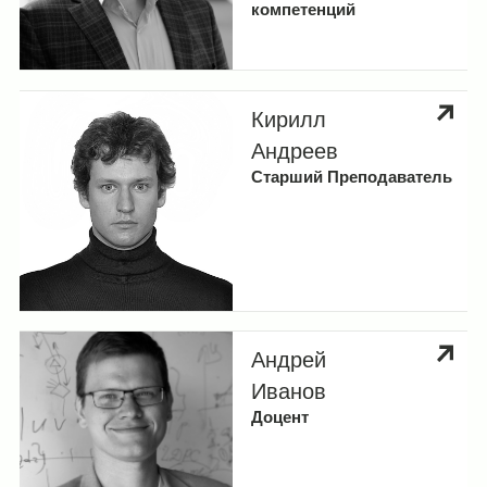
группы
компетенций
Лаборатория беспроводной связи
Категории
Кирилл
Андреев
Профессорско-преподавательский
Старший Преподаватель
Применить фильтры
состав
Андрей
Иванов
Доцент