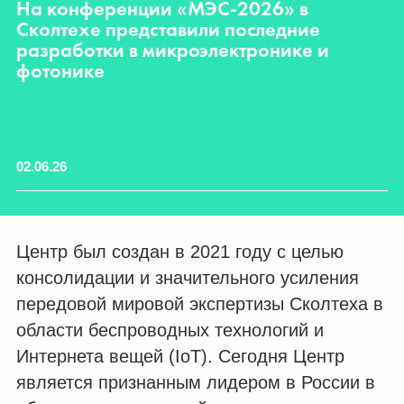
На конференции «МЭС-2026» в
С
Сколтехе представили последние
т
разработки в микроэлектронике и
фотонике
02.06.26
25
Центр был создан в 2021 году с целью
консолидации и значительного усиления
передовой мировой экспертизы Сколтеха в
области беспроводных технологий и
Интернета вещей (IoT). Сегодня Центр
является признанным лидером в России в