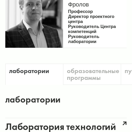
Фролов
Профессор
Директор проектного
центра
Руководитель Центра
компетенций
Руководитель
лаборатории
лаборатории
образовательные
пу
программы
лаборатории
Лаборатория технологий