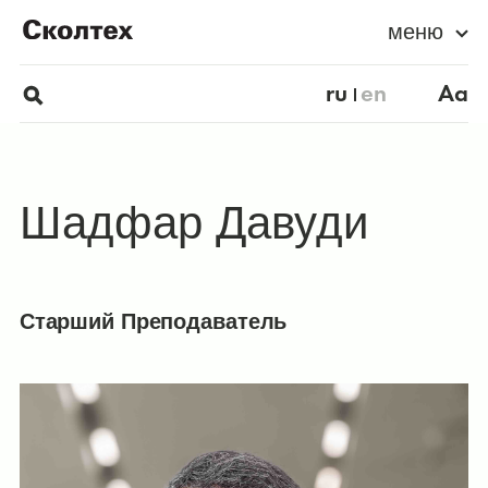
меню
ru
en
Aa
Шадфар Давуди
Старший Преподаватель