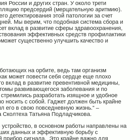
 России и других стран. У около трети
лляцию предсердий (мерцательную аритмию).
го детектирования этой патологии за счет
дней. Мы верим, что подобная система сбора и
сет вклад в развитие сферы здравоохранения,
ствования эффективных средств профилактики
оможет существенно улучшить качество и
ботающих на орбите, ведь там организм
 как может повести себя сердце еще плохо
это вклад в развитие превентивной медицины,
птомы развивающегося заболевания и по
 стремились разработать изящное и удобное
о носить с собой. Гаджет должен быть крайне
л его в свою повседневную жизнь.” –
а Сколтеха Татьяна Подладчикова.
устройство, в основном работы направлены на
ших данных и эффективную борьбу с
 прибор сигнала. Это крайне важно для