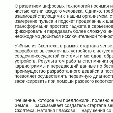
С развитием цифровых технологий носимая и
частью жизни каждого человека. Однако, тре
взаимодействующими с нашим организмом, ст
измерение пульса и подсчет проделанных шаг
трансформации простого гаджета в серьезное
фиксировать и передавать более сложную ин
необходимо добиться исключительной точност
Учёные из Сколтеха, в рамках стартапа
sense
разработке высокоточных устройств с искусс
сердечно-сосудистой системы и методов, обр
устройств. Результатом работы стал миниат
кардиограммы и передающий данные по бесп
преимущество разработанного девайса в пост
позволяет осуществлять первичную диагност
зафиксировать при помощи разового коротко
“Решение, которое мы предложили, полезно 
Земле, – рассказывает создатель стартапа se
Сколтеха, Наталья Глазкова, – нарушения со