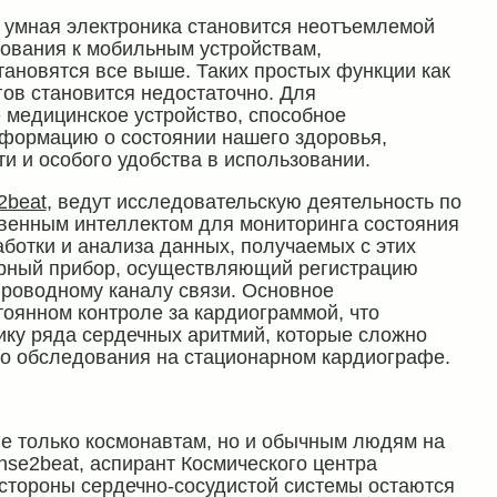
 умная электроника становится неотъемлемой
бования к мобильным устройствам,
ановятся все выше. Таких простых функции как
ов становится недостаточно. Для
 медицинское устройство, способное
формацию о состоянии нашего здоровья,
и и особого удобства в использовании.
2beat
, ведут исследовательскую деятельность по
твенным интеллектом для мониторинга состояния
аботки и анализа данных, получаемых с этих
юрный прибор, осуществляющий регистрацию
роводному каналу связи. Основное
оянном контроле за кардиограммой, что
ику ряда сердечных аритмий, которые сложно
го обследования на стационарном кардиографе.
не только космонавтам, но и обычным людям на
nse2beat, аспирант Космического центра
 стороны сердечно-сосудистой системы остаются