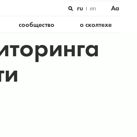
ru
en
Aa
сообщество
о сколтехе
иторинга
ти